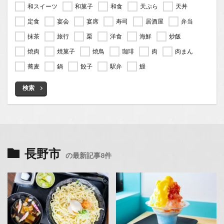
和スイーツ
和菓子
和食
天ぷら
天丼
定食
宴会
宴席
寿司
居酒屋
弁当
抹茶
旅行
栗
洋食
海鮮
炒飯
焼肉
焼菓子
焼鳥
珈琲
肉
肉まん
蕎麦
鍋
餃子
駅弁
鰻
検索
長野市
の最新記事8件