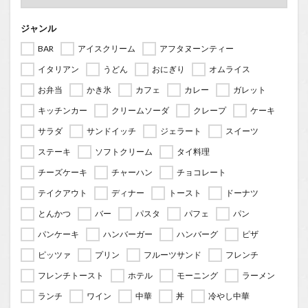
ジャンル
BAR
アイスクリーム
アフタヌーンティー
イタリアン
うどん
おにぎり
オムライス
お弁当
かき氷
カフェ
カレー
ガレット
キッチンカー
クリームソーダ
クレープ
ケーキ
サラダ
サンドイッチ
ジェラート
スイーツ
ステーキ
ソフトクリーム
タイ料理
チーズケーキ
チャーハン
チョコレート
テイクアウト
ディナー
トースト
ドーナツ
とんかつ
バー
パスタ
パフェ
パン
パンケーキ
ハンバーガー
ハンバーグ
ピザ
ピッツァ
プリン
フルーツサンド
フレンチ
フレンチトースト
ホテル
モーニング
ラーメン
ランチ
ワイン
中華
丼
冷やし中華