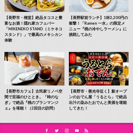
【長野市・権堂】絶品タコスと豊
【長野駅前ランチ】1杯2,200円の
富なお酒！隠れ家カフェバー
衝撃！「Ramen 一水」の限定メ
「MIKENEKO STAND（ミケネコ
ニュー『桃の冷やしラーメン』に
スタンド）」で最高のメキシカン
挑戦してみた
体験
【長野市カフェ】古民家リノベ空
【長野市・善光寺近く】新オープ
間で至福のひととき。「時のな
ンのおでん屋「うるとら」で絶品
ぎ」で絶品『桃のブランマンジ
出汁の染みたおでんと美酒を堪能
ェ』を堪能！（2回目の訪問）
してきた！