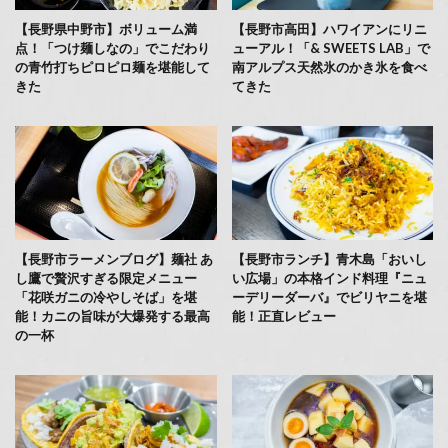
【長野県中野市】ボリューム満
【長野市高田】ハワイアンにリニ
点！「つけ麺しなの」でこだわり
ューアル！「& SWEETS LAB」で
の青竹打ちピロピロ麺を堪能して
南アルプス天然氷のかき氷を食べ
きた
てきた
【長野市ラーメンブログ】麺社 あ
【長野市ランチ】青木島「おいし
し鷹で贅沢すぎる限定メニュー
い広場」の本格インド料理『ニュ
「花咲ガニの冷やしそば」を堪
ーデリーダーバ』でビリヤニを堪
能！カニの旨味が大爆発する最高
能！正直レビュー
の一杯