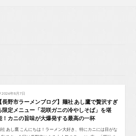
2026年8月7日
【長野市ラーメンブログ】麺社 あし鷹で贅沢すぎ
る限定メニュー「花咲ガニの冷やしそば」を堪
能！カニの旨味が大爆発する最高の一杯
麺社 あし鷹 こんにちは！ラーメン大好き、特にカニには目がな