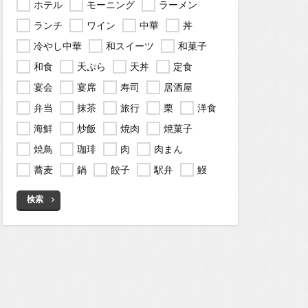
ホテル
モーニング
ラーメン
ランチ
ワイン
中華
丼
冷やし中華
和スイーツ
和菓子
和食
天ぷら
天丼
定食
宴会
宴席
寿司
居酒屋
弁当
抹茶
旅行
栗
洋食
海鮮
炒飯
焼肉
焼菓子
焼鳥
珈琲
肉
肉まん
蕎麦
鍋
餃子
駅弁
鰻
検索