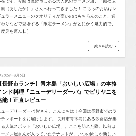
い私です。今回は長野市にある大人気のラーメン店、「麺社 あ
し鷹（あしたか）」さんへ行ってきました！ こちらのお店はレ
ギュラーメニューのクオリティが高いのはもちろんのこと、週
替わりなどで登場する「限定ラーメン」がとにかく魅力的で、
度足を運ん […]
続きを読む
2026年8月6日
【長野市ランチ】青木島「おいしい広場」の本格
インド料理『ニューデリーダーバ』でビリヤニを
堪能！正直レビュー
ニューデリーダーバ 皆さん、こんにちは！今回は長野市でのラ
ンチレポートをお届けします。 長野市青木島にある飲食店が集
まる人気スポット「おいしい広場」。ここを訪れた際、以前は
ラーメン屋さんが入っていたテナントが、いつの間にか新しい