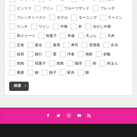
ピッツァ
プリン
フルーツサンド
フレンチ
フレンチトースト
ホテル
モーニング
ラーメン
ランチ
ワイン
中華
丼
冷やし中華
和スイーツ
和菓子
和食
天ぷら
天丼
定食
宴会
宴席
寿司
居酒屋
弁当
抹茶
旅行
栗
洋食
海鮮
炒飯
焼肉
焼菓子
焼鳥
珈琲
肉
肉まん
蕎麦
鍋
餃子
駅弁
鰻
検索