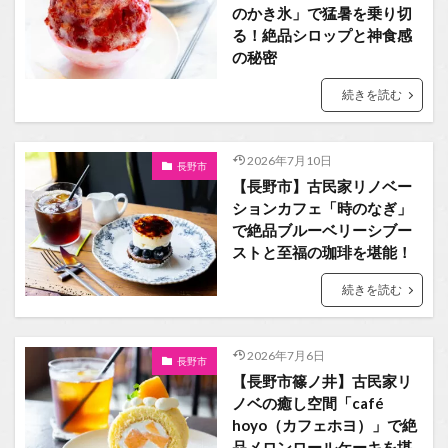
のかき氷」で猛暑を乗り切
る！絶品シロップと神食感
の秘密
続きを読む
2026年7月10日
長野市
【長野市】古民家リノベー
ションカフェ「時のなぎ」
で絶品ブルーベリーシブー
ストと至福の珈琲を堪能！
続きを読む
2026年7月6日
長野市
【長野市篠ノ井】古民家リ
ノベの癒し空間「café
hoyo（カフェホヨ）」で絶
品メロンロールケーキを堪