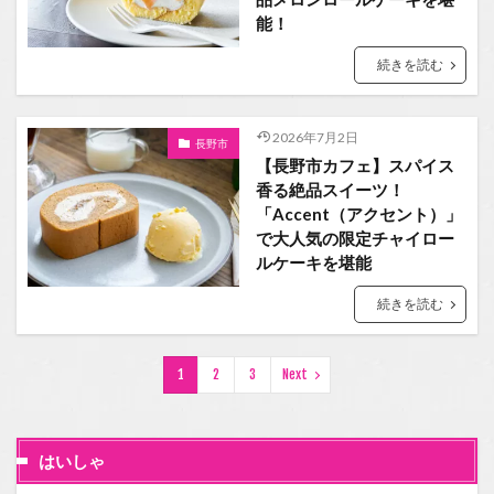
能！
続きを読む
2026年7月2日
長野市
【長野市カフェ】スパイス
香る絶品スイーツ！
「Accent（アクセント）」
で大人気の限定チャイロー
ルケーキを堪能
続きを読む
1
2
3
Next
はいしゃ