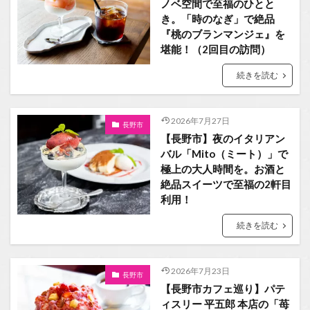
ノベ空間で至福のひとと
き。「時のなぎ」で絶品
『桃のブランマンジェ』を
堪能！（2回目の訪問）
続きを読む
2026年7月27日
長野市
【長野市】夜のイタリアン
バル「Mito（ミート）」で
極上の大人時間を。お酒と
絶品スイーツで至福の2軒目
利用！
続きを読む
2026年7月23日
長野市
【長野市カフェ巡り】パテ
ィスリー 平五郎 本店の「苺