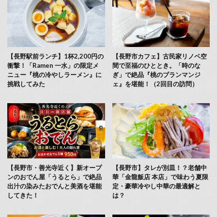
【長野駅前ランチ】1杯2,200円の
【長野市カフェ】古民家リノベ空
衝撃！「Ramen 一水」の限定メ
間で至福のひととき。「時のな
ニュー『桃の冷やしラーメン』に
ぎ」で絶品『桃のブランマンジ
挑戦してみた
ェ』を堪能！（2回目の訪問）
【長野市・善光寺近く】新オープ
【長野市】タレが別皿！？老舗中
ンのおでん屋「うるとら」で絶品
華「金龍飯店 本店」で味わう夏限
出汁の染みたおでんと美酒を堪能
定・豪華冷やし中華の最適解と
してきた！
は？