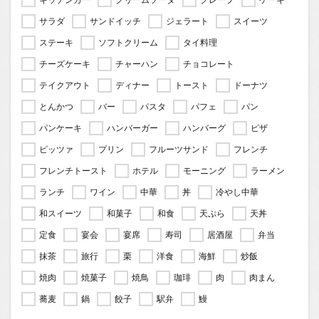
サラダ
サンドイッチ
ジェラート
スイーツ
ステーキ
ソフトクリーム
タイ料理
チーズケーキ
チャーハン
チョコレート
テイクアウト
ディナー
トースト
ドーナツ
とんかつ
バー
パスタ
パフェ
パン
パンケーキ
ハンバーガー
ハンバーグ
ピザ
ピッツァ
プリン
フルーツサンド
フレンチ
フレンチトースト
ホテル
モーニング
ラーメン
ランチ
ワイン
中華
丼
冷やし中華
和スイーツ
和菓子
和食
天ぷら
天丼
定食
宴会
宴席
寿司
居酒屋
弁当
抹茶
旅行
栗
洋食
海鮮
炒飯
焼肉
焼菓子
焼鳥
珈琲
肉
肉まん
蕎麦
鍋
餃子
駅弁
鰻