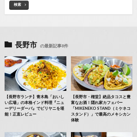
検索
長野市
の最新記事8件
【長野市ランチ】青木島「おいし
【長野市・権堂】絶品タコスと豊
い広場」の本格インド料理『ニュ
富なお酒！隠れ家カフェバー
ーデリーダーバ』でビリヤニを堪
「MIKENEKO STAND（ミケネコ
能！正直レビュー
スタンド）」で最高のメキシカン
体験