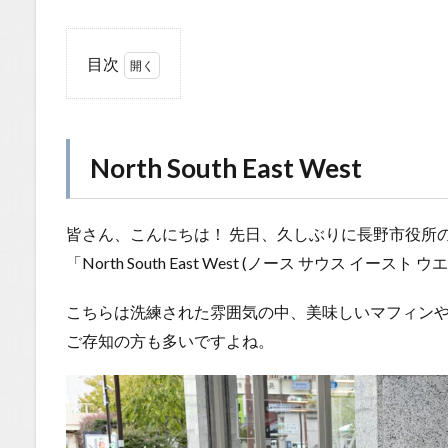
目次
1
North
South
East
North South East West
West
1.1
皆さん、こんにちは！ 先日、久しぶりに長野市役所
場所
「North South East West (ノース サウス イ
1.2
You
こちらは洗練された雰囲気の中、美味しいマフィン
Tube
ご存知の方も多いですよね。
1.2.1
はいし
ゃの食
べ歩き
You