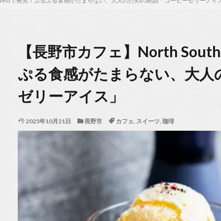
 East Westで発見！ぷるぷる食感がたまらない、大人のための絶品「コーヒーゼリーアイ
【長野市カフェ】North South
ぷる食感がたまらない、大人
ゼリーアイス」
2025年10月21日
長野市
カフェ
,
スイーツ
,
珈琲