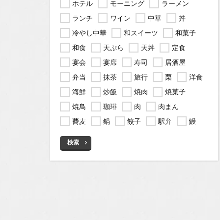
ホテル
モーニング
ラーメン
ランチ
ワイン
中華
丼
冷やし中華
和スイーツ
和菓子
和食
天ぷら
天丼
定食
宴会
宴席
寿司
居酒屋
弁当
抹茶
旅行
栗
洋食
海鮮
炒飯
焼肉
焼菓子
焼鳥
珈琲
肉
肉まん
蕎麦
鍋
餃子
駅弁
鰻
検索