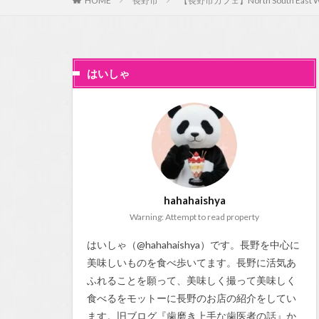
HOME
長野市
【長野市カフェ】North South
はいしゃ
hahahaishya
Warning: Attempt to read property
はいしゃ（@hahahaishya）です。長野を中心に
美味しいものを食べ歩いてます。長野に活気あ
ふれることを願って、美味しく撮って美味しく
食べるをモットーに長野のお店の紹介をしてい
ます。旧ブログ『
歯磨き上手な歯医者の話
』か