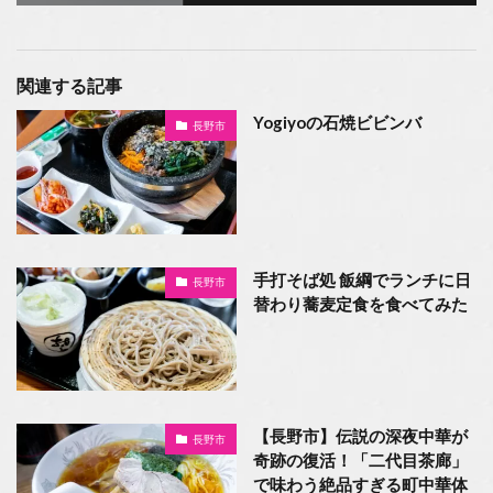
関連する記事
Yogiyoの石焼ビビンバ
長野市
手打そば処 飯綱でランチに日
長野市
替わり蕎麦定食を食べてみた
【長野市】伝説の深夜中華が
長野市
奇跡の復活！「二代目茶廊」
で味わう絶品すぎる町中華体