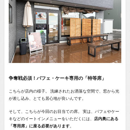
は、や
っぱり
「あま
おうミ
ルク」
1.0.4
次の
「レ
ア」ス
イーツ
は…？
1.1
場所
争奪戦必須！パフェ・ケーキ専用の「特等席」
1.2
こちらが店内の様子。 洗練されたお洒落な空間で、窓から光
You
Tube
が差し込み、とても居心地が良いんです。
1.2.1
そして、こちらが今回のお目当ての席。 実は、パフェやケー
はいし
ゃの食
キなどのイートインメニューをいただくには、
店内奥にある
べ歩き
「専用席」に座る必要があります
。
You