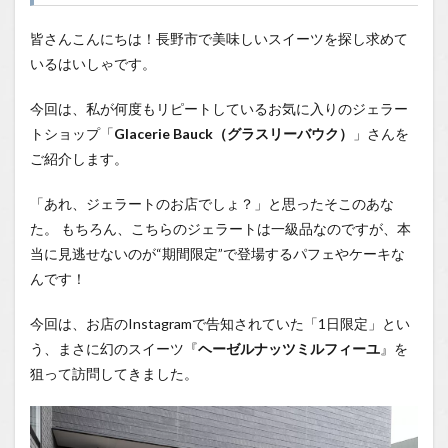
1.0.1
争奪戦
皆さんこんにちは！長野市で美味しいスイーツを探し求めて
必須！
いるはいしゃです。
パフ
ェ・ケ
ーキ専
今回は、私が何度もリピートしているお気に入りのジェラー
用の
トショップ「
Glacerie Bauck（グラスリーバウク）
」さんを
「特等
ご紹介します。
席」
1.0.2
「あれ、ジェラートのお店でしょ？」と思ったそこのあな
1日限
た。 もちろん、こちらのジェラートは一級品なのですが、本
定！
『ヘー
当に見逃せないのが“期間限定”で登場するパフェやケーキな
ゼルナ
んです！
ッツミ
ルフィ
ーユ』
今回は、お店のInstagramで告知されていた「1日限定」とい
とご対
う、まさに幻のスイーツ『
ヘーゼルナッツミルフィーユ
』を
面
狙って訪問してきました。
1.0.3
選べる
ジェラ
ート