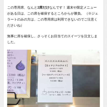
Tubeチ
ャンネ
この専用席、なんと
2席だけ
なんです！ 週末や限定メニュー
ル
がある日は、この席を確保するところからが勝負。 （※ジェ
ラートのみの方は、この専用席は利用できないのでご注意く
ださいね）
無事に席を確保し、さっそくお目当てのスイーツを注文しま
した。