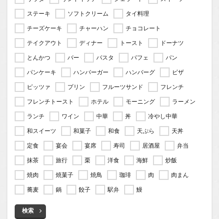
ステーキ
ソフトクリーム
タイ料理
チーズケーキ
チャーハン
チョコレート
テイクアウト
ディナー
トースト
ドーナツ
とんかつ
バー
パスタ
パフェ
パン
パンケーキ
ハンバーガー
ハンバーグ
ピザ
ピッツァ
プリン
フルーツサンド
フレンチ
フレンチトースト
ホテル
モーニング
ラーメン
ランチ
ワイン
中華
丼
冷やし中華
和スイーツ
和菓子
和食
天ぷら
天丼
定食
宴会
宴席
寿司
居酒屋
弁当
抹茶
旅行
栗
洋食
海鮮
炒飯
焼肉
焼菓子
焼鳥
珈琲
肉
肉まん
蕎麦
鍋
餃子
駅弁
鰻
検索