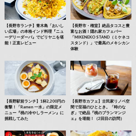
【長野市ランチ】青木島「おいし
【長野市・権堂】絶品タコスと豊
い広場」の本格インド料理『ニュ
富なお酒！隠れ家カフェバー
ーデリーダーバ』でビリヤニを堪
「MIKENEKO STAND（ミケネコ
能！正直レビュー
スタンド）」で最高のメキシカン
体験
【長野駅前ランチ】1杯2,200円の
【長野市カフェ】古民家リノベ空
衝撃！「Ramen 一水」の限定メ
間で至福のひととき。「時のな
ニュー『桃の冷やしラーメン』に
ぎ」で絶品『桃のブランマンジ
挑戦してみた
ェ』を堪能！（2回目の訪問）