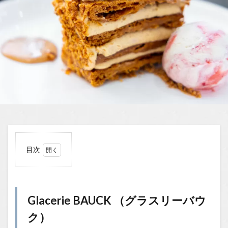
目次
1
Glacerie
BAUCK
（グラ
Glacerie BAUCK （グラスリーバウ
スリー
バウ
ク）
ク）