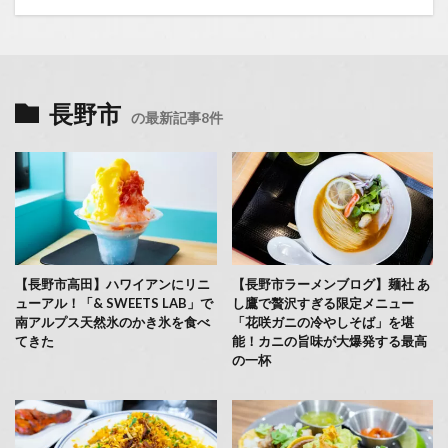
長野市
の最新記事8件
【長野市高田】ハワイアンにリニ
【長野市ラーメンブログ】麺社 あ
ューアル！「& SWEETS LAB」で
し鷹で贅沢すぎる限定メニュー
南アルプス天然氷のかき氷を食べ
「花咲ガニの冷やしそば」を堪
てきた
能！カニの旨味が大爆発する最高
の一杯