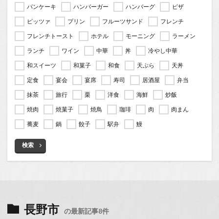
パンケーキ
ハンバーガー
ハンバーグ
ピザ
ピッツァ
プリン
フルーツサンド
フレンチ
フレンチトースト
ホテル
モーニング
ラーメン
ランチ
ワイン
中華
丼
冷やし中華
和スイーツ
和菓子
和食
天ぷら
天丼
定食
宴会
宴席
寿司
居酒屋
弁当
抹茶
旅行
栗
洋食
海鮮
炒飯
焼肉
焼菓子
焼鳥
珈琲
肉
肉まん
蕎麦
鍋
餃子
駅弁
鰻
検索
長野市
の最新記事8件