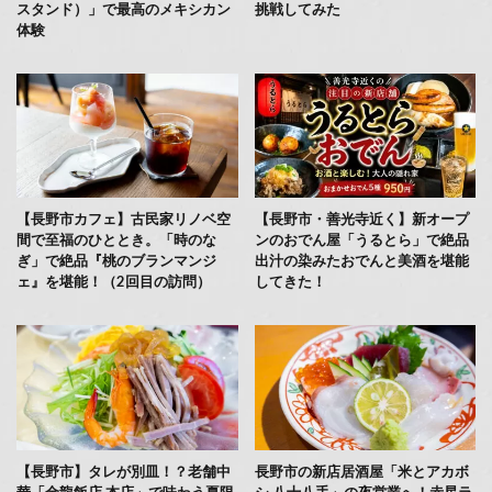
スタンド）」で最高のメキシカン
挑戦してみた
体験
【長野市カフェ】古民家リノベ空
【長野市・善光寺近く】新オープ
間で至福のひととき。「時のな
ンのおでん屋「うるとら」で絶品
ぎ」で絶品『桃のブランマンジ
出汁の染みたおでんと美酒を堪能
ェ』を堪能！（2回目の訪問）
してきた！
【長野市】タレが別皿！？老舗中
長野市の新店居酒屋「米とアカボ
華「金龍飯店 本店」で味わう夏限
シ 八十八手」の夜営業へ！赤星ラ