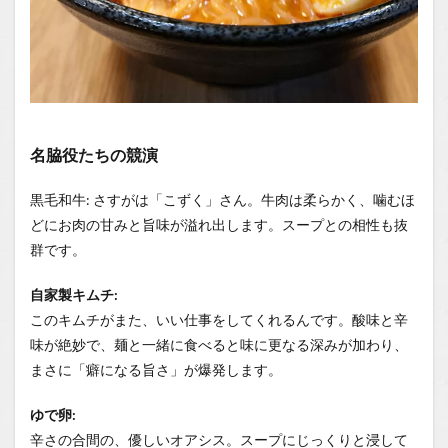
名脇役たちの競演
黒毛和牛: さすがは「こずく」さん。牛肉は柔らかく、噛むほ
どにお肉の甘みと旨味が溢れ出します。スープとの相性も抜
群です。
自家製キムチ:
このキムチがまた、いい仕事をしてくれるんです。酸味と辛
味が絶妙で、麺と一緒に食べると味に更なる深みが加わり、
まさに「癖になる旨さ」が爆発します。
ゆで卵:
辛さの合間の、優しいオアシス。スープにじっくりと浸して