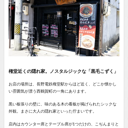
る至極
の一杯
1.0.4
弾力の
ある麺
がスー
プに絡
む！
1.0.5
名脇役
たちの
競演
権堂近くの隠れ家。ノスタルジックな「黒毛こずく」
1.0.6
辛さ調
お店の場所は、長野電鉄権堂駅からほど近く、どこか懐かし
整も可
い雰囲気が漂う西鶴賀町の一角にあります。
能！
1.0.7
黒い板張りの壁に、味のある木の看板が掲げられたシックな
まと
外観。まさに大人の隠れ家といった佇まいです。
め：こ
の夏、
絶対に
店内はカウンター席とテーブル席が1つだけの、こぢんまりと