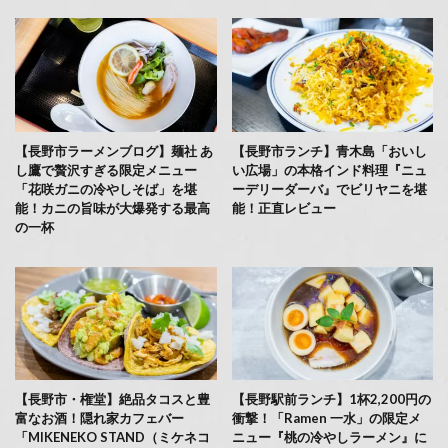
【長野市ラーメンブログ】麺社 あ
【長野市ランチ】青木島「おいし
し鷹で贅沢すぎる限定メニュー
い広場」の本格インド料理『ニュ
「花咲ガニの冷やしそば」を堪
ーデリーダーバ』でビリヤニを堪
能！カニの旨味が大爆発する最高
能！正直レビュー
の一杯
【長野市・権堂】絶品タコスと豊
【長野駅前ランチ】1杯2,200円の
富なお酒！隠れ家カフェバー
衝撃！「Ramen 一水」の限定メ
「MIKENEKO STAND（ミケネコ
ニュー『桃の冷やしラーメン』に