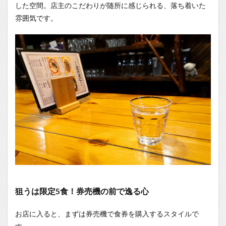
食べて
した空間。店主のこだわりが随所に感じられる、落ち着いた
ほしい
雰囲気です。
感動の
一杯
1.1
場所
1.2
You
Tube
1.2.1
はいし
ゃの食
べ歩き
You
Tubeチ
ャンネ
ル
狙うは限定5食！券売機の前で逸る心
お店に入ると、まずは券売機で食券を購入するスタイルで