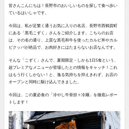
くの隠
皆さんこんにちは！長野市のおいしいものを探して食べ歩い
れ家。
ているはいしゃです。
ノスタ
ルジッ
クな
今回は、私が足繁く通うお気に入りの名店、長野市西鶴賀町
「黒毛
にある「黒毛こずく」さんをご紹介します。こちらのお店
こず
く」
は、その名の通り、上質な黒毛和牛を使ったカルビ丼やカル
ビクッパが絶品で、お肉好きにはたまらないお店なんです。
1.0.2
狙うは
限定5
そんな「こずく」さんで、夏期限定・しかも1日5食という、
食！券
超プレミアなメニューが登場したとの情報をキャッチ！これ
売機の
はもう行くしかない！と、逸る気持ちを抑えきれず、お店の
前で逸
る心
オープンと同時に駆け込んできました。
1.0.3
今回は、この夏必食の「冷やし牛骨担々冷麺」を徹底レポー
【実
食】こ
トします！
れが幻
の担々
冷麺！
五感を
刺激す