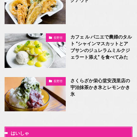
カフェ ル パニエで農婦のタル
長野市
ト “シャインマスカットとア
ブサンのジュレラムミルクジ
ェラート添え” ⁡を食べてみた
さくらざか栄心堂安茂里店の
長野市
宇治抹茶かき氷とレモンかき
氷
はいしゃ