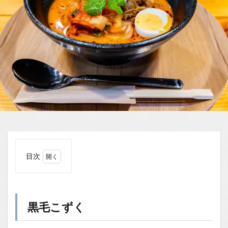
目次
1
黒毛
こず
く
黒毛こずく
1.0.1
権堂近