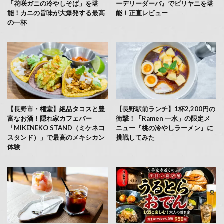
「花咲ガニの冷やしそば」を堪
ーデリーダーバ』でビリヤニを堪
能！カニの旨味が大爆発する最高
能！正直レビュー
の一杯
【長野市・権堂】絶品タコスと豊
【長野駅前ランチ】1杯2,200円の
富なお酒！隠れ家カフェバー
衝撃！「Ramen 一水」の限定メ
「MIKENEKO STAND（ミケネコ
ニュー『桃の冷やしラーメン』に
スタンド）」で最高のメキシカン
挑戦してみた
体験