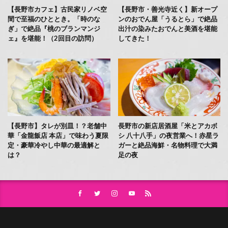
【長野市カフェ】古民家リノベ空
【長野市・善光寺近く】新オープ
間で至福のひととき。「時のな
ンのおでん屋「うるとら」で絶品
ぎ」で絶品『桃のブランマンジ
出汁の染みたおでんと美酒を堪能
ェ』を堪能！（2回目の訪問）
してきた！
【長野市】タレが別皿！？老舗中
長野市の新店居酒屋「米とアカボ
華「金龍飯店 本店」で味わう夏限
シ 八十八手」の夜営業へ！赤星ラ
定・豪華冷やし中華の最適解と
ガーと絶品海鮮・名物料理で大満
は？
足の夜