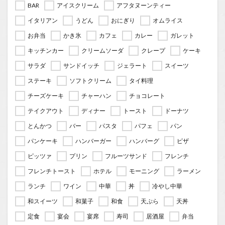
BAR
アイスクリーム
アフタヌーンティー
イタリアン
うどん
おにぎり
オムライス
お弁当
かき氷
カフェ
カレー
ガレット
キッチンカー
クリームソーダ
クレープ
ケーキ
サラダ
サンドイッチ
ジェラート
スイーツ
ステーキ
ソフトクリーム
タイ料理
チーズケーキ
チャーハン
チョコレート
テイクアウト
ディナー
トースト
ドーナツ
とんかつ
バー
パスタ
パフェ
パン
パンケーキ
ハンバーガー
ハンバーグ
ピザ
ピッツァ
プリン
フルーツサンド
フレンチ
フレンチトースト
ホテル
モーニング
ラーメン
ランチ
ワイン
中華
丼
冷やし中華
和スイーツ
和菓子
和食
天ぷら
天丼
定食
宴会
宴席
寿司
居酒屋
弁当