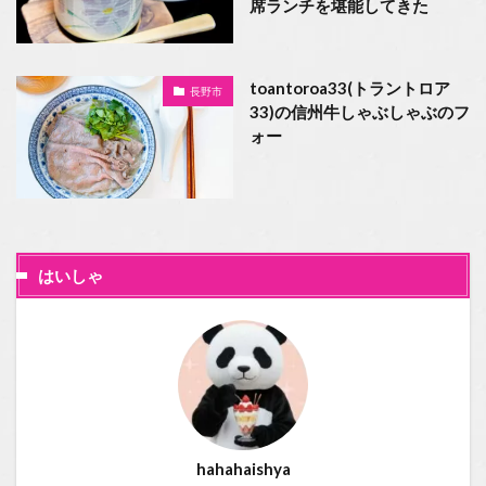
席ランチを堪能してきた
toantoroa33(トラントロア
長野市
33)の信州牛しゃぶしゃぶのフ
ォー
はいしゃ
hahahaishya