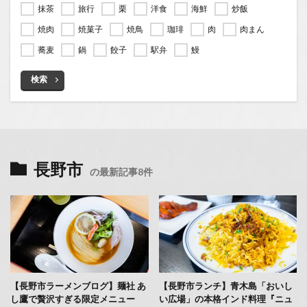
抹茶
旅行
栗
洋食
海鮮
炒飯
焼肉
焼菓子
焼鳥
珈琲
肉
肉まん
蕎麦
鍋
餃子
駅弁
鰻
検索
長野市
の最新記事8件
【長野市ラーメンブログ】麺社 あ
【長野市ランチ】青木島「おいし
し鷹で贅沢すぎる限定メニュー
い広場」の本格インド料理『ニュ