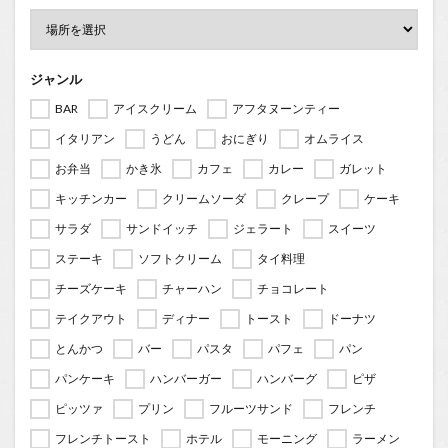
ジャンル
BAR
アイスクリーム
アフタヌーンティー
イタリアン
うどん
おにぎり
オムライス
お弁当
かき氷
カフェ
カレー
ガレット
キッチンカー
クリームソーダ
クレープ
ケーキ
サラダ
サンドイッチ
ジェラート
スイーツ
ステーキ
ソフトクリーム
タイ料理
チーズケーキ
チャーハン
チョコレート
テイクアウト
ディナー
トースト
ドーナツ
とんかつ
バー
パスタ
パフェ
パン
パンケーキ
ハンバーガー
ハンバーグ
ピザ
ピッツァ
プリン
フルーツサンド
フレンチ
フレンチトースト
ホテル
モーニング
ラーメン