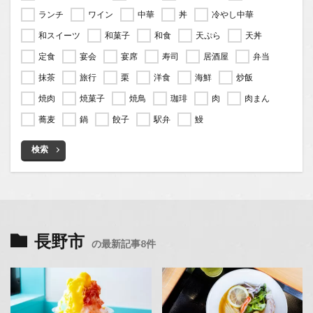
ランチ
ワイン
中華
丼
冷やし中華
和スイーツ
和菓子
和食
天ぷら
天丼
定食
宴会
宴席
寿司
居酒屋
弁当
抹茶
旅行
栗
洋食
海鮮
炒飯
焼肉
焼菓子
焼鳥
珈琲
肉
肉まん
蕎麦
鍋
餃子
駅弁
鰻
検索
長野市
の最新記事8件