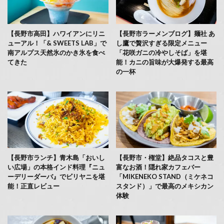
【長野市高田】ハワイアンにリニ
【長野市ラーメンブログ】麺社 あ
ューアル！「& SWEETS LAB」で
し鷹で贅沢すぎる限定メニュー
南アルプス天然氷のかき氷を食べ
「花咲ガニの冷やしそば」を堪
てきた
能！カニの旨味が大爆発する最高
の一杯
【長野市ランチ】青木島「おいし
【長野市・権堂】絶品タコスと豊
い広場」の本格インド料理『ニュ
富なお酒！隠れ家カフェバー
ーデリーダーバ』でビリヤニを堪
「MIKENEKO STAND（ミケネコ
能！正直レビュー
スタンド）」で最高のメキシカン
体験