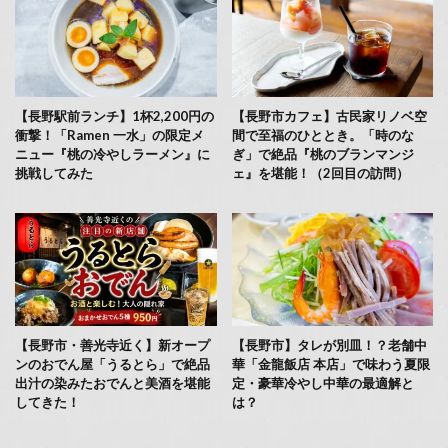
【長野駅前ランチ】1杯2,200円の
【長野市カフェ】古民家リノベ空
衝撃！「Ramen 一水」の限定メ
間で至福のひととき。「時のな
ニュー『桃の冷やしラーメン』に
ぎ」で絶品『桃のブランマンジ
挑戦してみた
ェ』を堪能！（2回目の訪問）
【長野市・善光寺近く】新オープ
【長野市】タレが別皿！？老舗中
ンのおでん屋「うるとら」で絶品
華「金龍飯店 本店」で味わう夏限
出汁の染みたおでんと美酒を堪能
定・豪華冷やし中華の最適解と
してきた！
は？