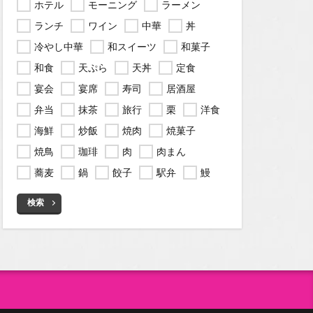
ホテル
モーニング
ラーメン
ランチ
ワイン
中華
丼
冷やし中華
和スイーツ
和菓子
和食
天ぷら
天丼
定食
宴会
宴席
寿司
居酒屋
弁当
抹茶
旅行
栗
洋食
海鮮
炒飯
焼肉
焼菓子
焼鳥
珈琲
肉
肉まん
蕎麦
鍋
餃子
駅弁
鰻
検索