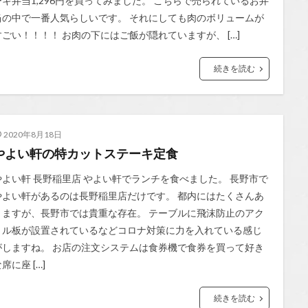
ーキ弁当1,296円を買ってみました。 こちらで売られているお弁
当の中で一番人気らしいです。 それにしても肉のボリュームが
すごい！！！！ お肉の下にはご飯が隠れていますが、 […]
続きを読む
2020年8月18日
やよい軒の特カットステーキ定食
やよい軒 長野稲里店 やよい軒でランチを食べました。 長野市で
やよい軒があるのは長野稲里店だけです。 都内にはたくさんあ
りますが、長野市では貴重な存在。 テーブルに飛沫防止のアク
リル板が設置されているなどコロナ対策に力を入れている感じ
がしますね。 お店の注文システムは食券機で食券を買って好き
席に座 […]
続きを読む