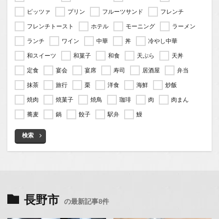
ピッツァ
プリン
フルーツサンド
フレンチ
フレンチトースト
ホテル
モーニング
ラーメン
ランチ
ワイン
中華
丼
冷やし中華
和スイーツ
和菓子
和食
天ぷら
天丼
定食
宴会
宴席
寿司
居酒屋
弁当
抹茶
旅行
栗
洋食
海鮮
炒飯
焼肉
焼菓子
焼鳥
珈琲
肉
肉まん
蕎麦
鍋
餃子
駅弁
鰻
検索
長野市
の最新記事8件