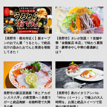
【長野市・善光寺近く】新オープ
【長野市】タレが別皿！？老舗中
ンのおでん屋「うるとら」で絶品
華「金龍飯店 本店」で味わう夏限
出汁の染みたおでんと美酒を堪能
定・豪華冷やし中華の最適解と
してきた！
は？
長野市の新店居酒屋「米とアカボ
【長野市】夜のイタリアンバル
シ 八十八手」の夜営業へ！赤星ラ
「Mito（ミート）」で極上の大人
ガーと絶品海鮮・名物料理で大満
時間を。お酒と絶品スイーツで至
足の夜
福の2軒目利用！