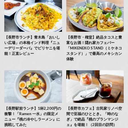
【長野市ランチ】青木島「おいし
【長野市・権堂】絶品タコスと豊
い広場」の本格インド料理『ニュ
富なお酒！隠れ家カフェバー
ーデリーダーバ』でビリヤニを堪
「MIKENEKO STAND（ミケネコ
能！正直レビュー
スタンド）」で最高のメキシカン
体験
【長野駅前ランチ】1杯2,200円の
【長野市カフェ】古民家リノベ空
衝撃！「Ramen 一水」の限定メ
間で至福のひととき。「時のな
ニュー『桃の冷やしラーメン』に
ぎ」で絶品『桃のブランマンジ
挑戦してみた
ェ』を堪能！（2回目の訪問）