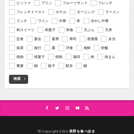
ピッツァ
プリン
フルーツサンド
フレンチ
フレンチトースト
ホテル
モーニング
ラーメン
ランチ
ワイン
中華
丼
冷やし中華
和スイーツ
和菓子
和食
天ぷら
天丼
定食
宴会
宴席
寿司
居酒屋
弁当
抹茶
旅行
栗
洋食
海鮮
炒飯
焼肉
焼菓子
焼鳥
珈琲
肉
肉まん
蕎麦
鍋
餃子
駅弁
鰻
検索
© Copyright 2026
長野を食べ歩き
.