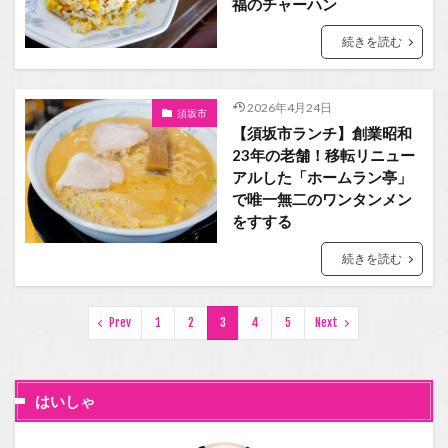
福のチャーハン
続きを読む
2026年4月24日
須坂市
【須坂市ランチ】創業昭和
23年の老舗！移転リニュー
アルした「ホームラン亭」
で唯一無二のワンタンメン
をすする
続きを読む
Prev
1
2
3
4
5
Next
はいしゃ