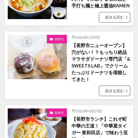
手打ち麺と極上醤油RAMEN
続きを読む
2026年5月9日
長野市
【長野市ニューオープン】
穴がない！？もっちり絶品
マラサダドーナツ専門店「&
SWEETS LAB」でクリーム
たっぷりドーナツを堪能し
てきた！
続きを読む
2026年4月29日
長野市
【長野市ランチ】これぞ町
中華の王道！「中華屋タイ
ガー 東和田店」で味わう至