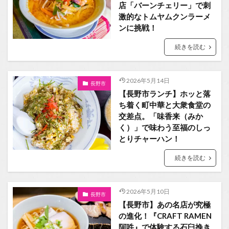
店「バーンチェリー」で刺
激的なトムヤムクンラーメ
ンに挑戦！
続きを読む
2026年5月14日
長野市
【長野市ランチ】ホッと落
ち着く町中華と大衆食堂の
交差点。「味香来（みか
く）」で味わう至福のしっ
とりチャーハン！
続きを読む
2026年5月10日
長野市
【長野市】あの名店が究極
の進化！『CRAFT RAMEN
阿吽』で体験する石臼挽き