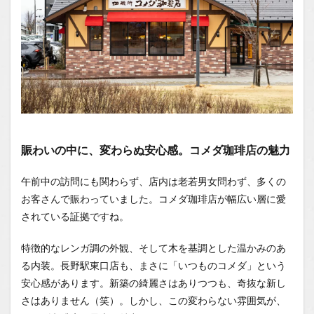
ノマド
ワーカ
ーにも
嬉しい
快適さ
1.0.4
安定の
美味し
さ。コ
メダの
モーニ
賑わいの中に、変わらぬ安心感。コメダ珈琲店の魅力
ングで
至福の
ひとと
午前中の訪問にも関わらず、店内は老若男女問わず、多くの
き
お客さんで賑わっていました。コメダ珈琲店が幅広い層に愛
1.0.5
されている証拠ですね。
まと
め：長
特徴的なレンガ調の外観、そして木を基調とした温かみのあ
野駅東
る内装。長野駅東口店も、まさに「いつものコメダ」という
口の新
たな憩
安心感があります。新築の綺麗さはありつつも、奇抜な新し
いの
さはありません（笑）。しかし、この変わらない雰囲気が、
場。コ