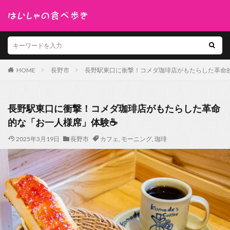
HOME
長野市
長野駅東口に衝撃！コメダ珈琲店がもたらした革命
長野駅東口に衝撃！コメダ珈琲店がもたらした革命
的な「お一人様席」体験☕
2025年3月19日
長野市
カフェ
,
モーニング
,
珈琲