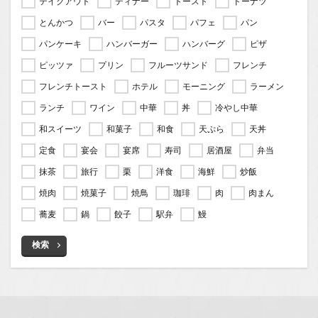
テイクアウト
ディナー
トースト
ドーナツ
とんかつ
バー
パスタ
パフェ
パン
パンケーキ
ハンバーガー
ハンバーグ
ピザ
ピッツァ
プリン
フルーツサンド
フレンチ
フレンチトースト
ホテル
モーニング
ラーメン
ランチ
ワイン
中華
丼
冷やし中華
和スイーツ
和菓子
和食
天ぷら
天丼
定食
宴会
宴席
寿司
居酒屋
弁当
抹茶
旅行
栗
洋食
海鮮
炒飯
焼肉
焼菓子
焼鳥
珈琲
肉
肉まん
蕎麦
鍋
餃子
駅弁
鰻
検索