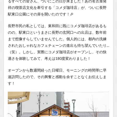
るすべての皆さん、ついにこの日が来ました！あの名古屋発
1.0.1
賑わい
祥の喫茶店文化を牽引する「コメダ珈琲店」が、ついに長野
の中
駅東口公園にその扉を開いたのです！🎉
に、変
わらぬ
安心
長野市民の私としては、東和田に既にコメダ珈琲店があるも
感。コ
のの、駅東口というまさに長野の玄関口への出店は、数年前
メダ珈
まで想像すらしていませんでした。個人的には、都内の洗練
琲店の
魅力
されたおしゃれなカフェチェーンの進出も待ち望んでいたり…
（笑）。しかし、実際にコメダ珈琲店がオープンし、その快
1.0.2
衝撃の
適さを体験してみて、考えは180度変わりました！
「お一
人様
オープンから数週間経った日曜日、モーニングの時間帯に早
席」！
まるで
速訪問したので、その興奮と感動を余すことなくお伝えしま
秘密基
す！
地のよ
うな快
適空間
1.0.3
充電も
完備！