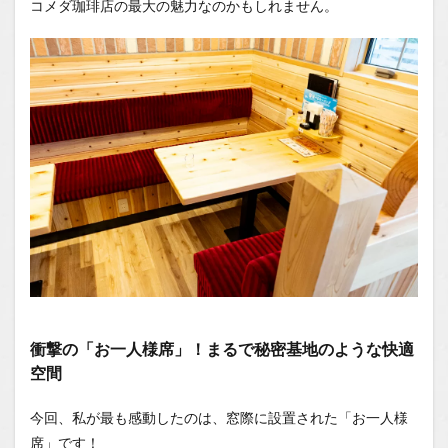
メダ珈
コメダ珈琲店の最大の魅力なのかもしれません。
琲店、
ぜひ一
度お試
しあ
れ！
1.1
場所
1.2
You
Tube
1.2.1
はいし
ゃの食
べ歩き
You
Tubeチ
衝撃の「お一人様席」！まるで秘密基地のような快適
ャンネ
空間
ル
今回、私が最も感動したのは、窓際に設置された「お一人様
席」です！