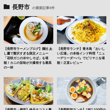
長野市
の最新記事8件
【長野市ラーメンブログ】麺社 あ
【長野市ランチ】青木島「おいし
し鷹で贅沢すぎる限定メニュー
い広場」の本格インド料理『ニュ
「花咲ガニの冷やしそば」を堪
ーデリーダーバ』でビリヤニを堪
能！カニの旨味が大爆発する最高
能！正直レビュー
の一杯
【長野市・権堂】絶品タコスと豊
【長野駅前ランチ】1杯2,200円の