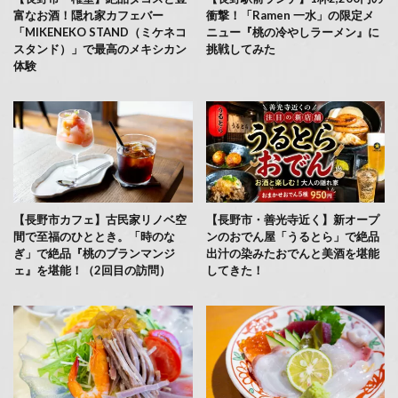
富なお酒！隠れ家カフェバー
衝撃！「Ramen 一水」の限定メ
「MIKENEKO STAND（ミケネコ
ニュー『桃の冷やしラーメン』に
スタンド）」で最高のメキシカン
挑戦してみた
体験
【長野市カフェ】古民家リノベ空
【長野市・善光寺近く】新オープ
間で至福のひととき。「時のな
ンのおでん屋「うるとら」で絶品
ぎ」で絶品『桃のブランマンジ
出汁の染みたおでんと美酒を堪能
ェ』を堪能！（2回目の訪問）
してきた！