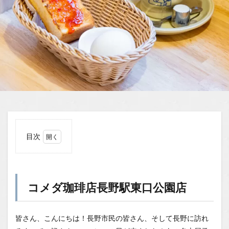
目次
1
コメ
ダ珈
琲店
コメダ珈琲店長野駅東口公園店
長野
駅東
口公
園店
皆さん、こんにちは！長野市民の皆さん、そして長野に訪れ