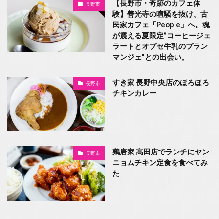
【長野市・奇跡のカフェ体
長野市
験】善光寺の喧騒を抜け、古
民家カフェ「People」へ。魂
が震える夏限定”コーヒージェ
ラートとオブセ牛乳のブラン
マンジェ”との出会い。
すき家 長野中央店のほろほろ
長野市
チキンカレー
鶏唐家 高田店でランチにヤン
長野市
ニョムチキン定食を食べてみ
た