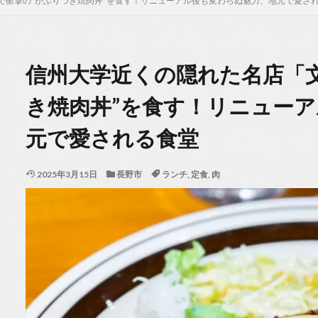
で衝撃の“がぶりつき焼肉丼”を食す！リニューアル後も変わらぬ魅力、地元で愛さ
信州大学近くの隠れた名店「
き焼肉丼”を食す！リニュー
元で愛される食堂
2025年3月15日
長野市
ランチ
,
定食
,
肉