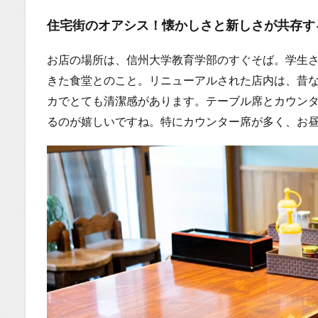
び心あ
住宅街のオアシス！懐かしさと新しさが共存す
ふれる
演出
お店の場所は、信州大学教育学部のすぐそば。学生
1.0.5
きた食堂とのこと。リニューアルされた店内は、昔
まとめ
カでとても清潔感があります。テーブル席とカウン
1.0.5.1
るのが嬉しいですね。特にカウンター席が多く、お
今回ご紹
介した
「文佳」
さんの魅
力はこち
ら！
1.1
場所
1.2
You
Tube