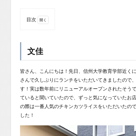
目次
1
文
佳
文佳
1.0.1
住宅街
のオア
皆さん、こんにちは！先日、信州大学教育学部近く
シス！
懐かし
さんで久しぶりにランチをいただいてきましたので
さと新
す！実は数年前にリニューアルオープンされたそう
しさが
ていると聞いていたので、ずっと気になっていたお
共存す
る店内
の際は一番人気のチキンカツライスをいただいたの
1.0.2
した！
ドン
ッ！と
一枚肉