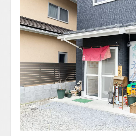
が鎮座
する衝
撃の焼
肉丼
1.0.3
甘辛ダ
レがご
飯を爆
速で進
ませ
る！食
べ応え
満点の
がぶり
つき肉
1.0.4
トイレ
の蛇口
にも注
目！遊