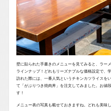
1.2.1
はいし
ゃの食
べ歩き
You
Tubeチ
ャンネ
ル
壁に貼られた手書きのメニューを見てみると、ラー
ラインナップ！どれもリーズナブルな価格設定で、
訪れた際には、一番人気というチキンカツライスを
て「がぶりつき焼肉丼」を注文してみました。お値段
す！
メニュー表の写真も載せておきますね。どれも美味