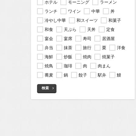
ホテル
モーニング
ラーメン
ランチ
ワイン
中華
丼
冷やし中華
和スイーツ
和菓子
和食
天ぷら
天丼
定食
宴会
宴席
寿司
居酒屋
弁当
抹茶
旅行
栗
洋食
海鮮
炒飯
焼肉
焼菓子
焼鳥
珈琲
肉
肉まん
蕎麦
鍋
餃子
駅弁
鰻
検索