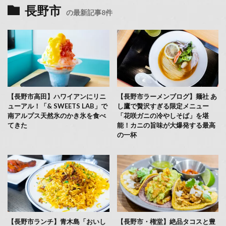
長野市
の最新記事8件
【長野市高田】ハワイアンにリニ
【長野市ラーメンブログ】麺社 あ
ューアル！「& SWEETS LAB」で
し鷹で贅沢すぎる限定メニュー
南アルプス天然氷のかき氷を食べ
「花咲ガニの冷やしそば」を堪
てきた
能！カニの旨味が大爆発する最高
の一杯
【長野市ランチ】青木島「おいし
【長野市・権堂】絶品タコスと豊