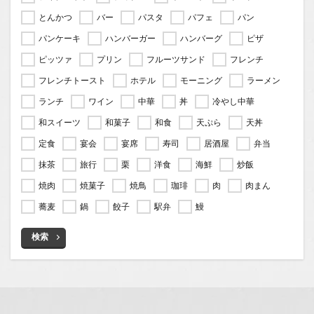
とんかつ
バー
パスタ
パフェ
パン
パンケーキ
ハンバーガー
ハンバーグ
ピザ
ピッツァ
プリン
フルーツサンド
フレンチ
フレンチトースト
ホテル
モーニング
ラーメン
ランチ
ワイン
中華
丼
冷やし中華
和スイーツ
和菓子
和食
天ぷら
天丼
定食
宴会
宴席
寿司
居酒屋
弁当
抹茶
旅行
栗
洋食
海鮮
炒飯
焼肉
焼菓子
焼鳥
珈琲
肉
肉まん
蕎麦
鍋
餃子
駅弁
鰻
検索