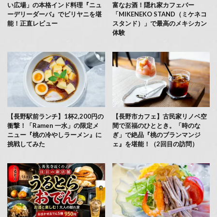
い広場」の本格インド料理『ニュ
富なお酒！隠れ家カフェバー
ーデリーダーバ』でビリヤニを堪
「MIKENEKO STAND（ミケネコ
能！正直レビュー
スタンド）」で最高のメキシカン
体験
【長野駅前ランチ】1杯2,200円の
【長野市カフェ】古民家リノベ空
衝撃！「Ramen 一水」の限定メ
間で至福のひととき。「時のな
ニュー『桃の冷やしラーメン』に
ぎ」で絶品『桃のブランマンジ
挑戦してみた
ェ』を堪能！（2回目の訪問）