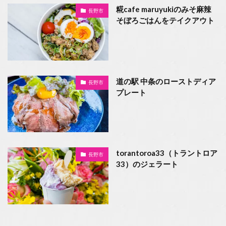
糀cafe maruyukiのみそ麻辣
長野市
そぼろごはんをテイクアウト
道の駅 中条のローストディア
長野市
プレート
torantoroa33（トラントロア
長野市
33）のジェラート