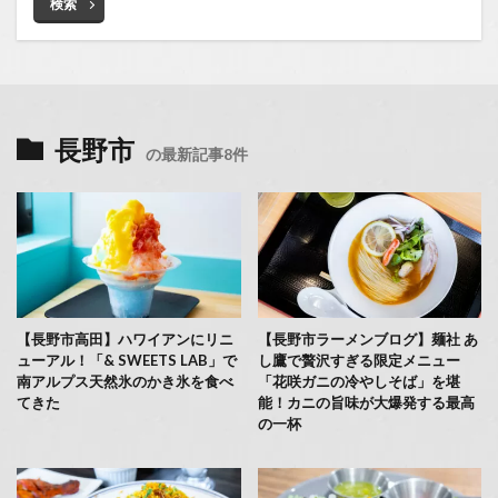
検索
長野市
の最新記事8件
【長野市高田】ハワイアンにリニ
【長野市ラーメンブログ】麺社 あ
ューアル！「& SWEETS LAB」で
し鷹で贅沢すぎる限定メニュー
南アルプス天然氷のかき氷を食べ
「花咲ガニの冷やしそば」を堪
てきた
能！カニの旨味が大爆発する最高
の一杯