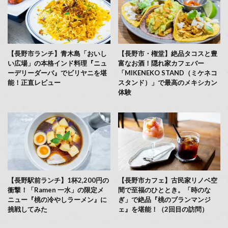
【長野市ランチ】青木島「おいし
【長野市・権堂】絶品タコスと豊
い広場」の本格インド料理『ニュ
富なお酒！隠れ家カフェバー
ーデリーダーバ』でビリヤニを堪
「MIKENEKO STAND（ミケネコ
能！正直レビュー
スタンド）」で最高のメキシカン
体験
【長野駅前ランチ】1杯2,200円の
【長野市カフェ】古民家リノベ空
衝撃！「Ramen 一水」の限定メ
間で至福のひととき。「時のな
ニュー『桃の冷やしラーメン』に
ぎ」で絶品『桃のブランマンジ
挑戦してみた
ェ』を堪能！（2回目の訪問）