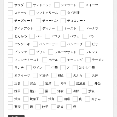
サラダ
サンドイッチ
ジェラート
スイーツ
ステーキ
ソフトクリーム
タイ料理
チーズケーキ
チャーハン
チョコレート
テイクアウト
ディナー
トースト
ドーナツ
とんかつ
バー
パスタ
パフェ
パン
パンケーキ
ハンバーガー
ハンバーグ
ピザ
ピッツァ
プリン
フルーツサンド
フレンチ
フレンチトースト
ホテル
モーニング
ラーメン
ランチ
ワイン
中華
丼
冷やし中華
和スイーツ
和菓子
和食
天ぷら
天丼
定食
宴会
宴席
寿司
居酒屋
弁当
抹茶
旅行
栗
洋食
海鮮
炒飯
焼肉
焼菓子
焼鳥
珈琲
肉
肉まん
蕎麦
鍋
餃子
駅弁
鰻