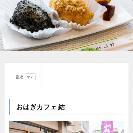
目次
1
おは
ぎカ
フェ
おはぎカフェ 結
結
1.1
場所
1.2