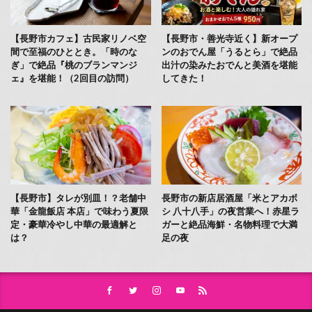
【長野市カフェ】古民家リノベ空
【長野市・善光寺近く】新オープ
間で至福のひととき。「時のな
ンのおでん屋「うるとら」で絶品
ぎ」で絶品『桃のブランマンジ
出汁の染みたおでんと美酒を堪能
ェ』を堪能！（2回目の訪問）
してきた！
【長野市】タレが別皿！？老舗中
長野市の新店居酒屋「米とアカボ
華「金龍飯店 本店」で味わう夏限
シ 八十八手」の夜営業へ！赤星ラ
定・豪華冷やし中華の最適解と
ガーと絶品海鮮・名物料理で大満
は？
足の夜