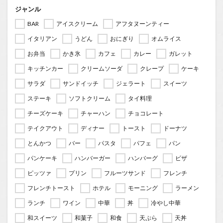
ジャンル
BAR
アイスクリーム
アフタヌーンティー
イタリアン
うどん
おにぎり
オムライス
お弁当
かき氷
カフェ
カレー
ガレット
キッチンカー
クリームソーダ
クレープ
ケーキ
サラダ
サンドイッチ
ジェラート
スイーツ
ステーキ
ソフトクリーム
タイ料理
チーズケーキ
チャーハン
チョコレート
テイクアウト
ディナー
トースト
ドーナツ
とんかつ
バー
パスタ
パフェ
パン
パンケーキ
ハンバーガー
ハンバーグ
ピザ
ピッツァ
プリン
フルーツサンド
フレンチ
フレンチトースト
ホテル
モーニング
ラーメン
ランチ
ワイン
中華
丼
冷やし中華
和スイーツ
和菓子
和食
天ぷら
天丼