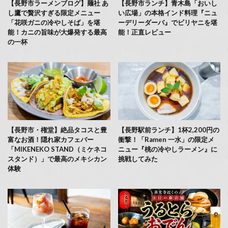
【長野市ラーメンブログ】麺社 あ
【長野市ランチ】青木島「おいし
し鷹で贅沢すぎる限定メニュー
い広場」の本格インド料理『ニュ
「花咲ガニの冷やしそば」を堪
ーデリーダーバ』でビリヤニを堪
能！カニの旨味が大爆発する最高
能！正直レビュー
の一杯
【長野市・権堂】絶品タコスと豊
【長野駅前ランチ】1杯2,200円の
富なお酒！隠れ家カフェバー
衝撃！「Ramen 一水」の限定メ
「MIKENEKO STAND（ミケネコ
ニュー『桃の冷やしラーメン』に
スタンド）」で最高のメキシカン
挑戦してみた
体験