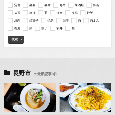
定食
宴会
宴席
寿司
居酒屋
弁当
抹茶
旅行
栗
洋食
海鮮
炒飯
焼肉
焼菓子
焼鳥
珈琲
肉
肉まん
蕎麦
鍋
餃子
駅弁
鰻
検索
長野市
の最新記事8件