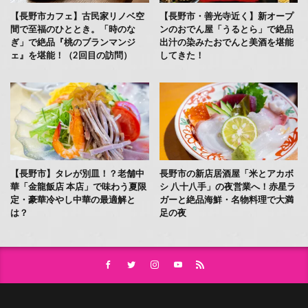
【長野市カフェ】古民家リノベ空
【長野市・善光寺近く】新オープ
間で至福のひととき。「時のな
ンのおでん屋「うるとら」で絶品
ぎ」で絶品『桃のブランマンジ
出汁の染みたおでんと美酒を堪能
ェ』を堪能！（2回目の訪問）
してきた！
【長野市】タレが別皿！？老舗中
長野市の新店居酒屋「米とアカボ
華「金龍飯店 本店」で味わう夏限
シ 八十八手」の夜営業へ！赤星ラ
定・豪華冷やし中華の最適解と
ガーと絶品海鮮・名物料理で大満
は？
足の夜