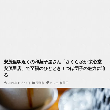
安茂里駅近くの和菓子屋さん「さくらざか 栄心堂
安茂里店」で至福のひととき！つぼ団子の魅力に迫
る
2024年11月15日
長野市
カフェ
,
和菓子