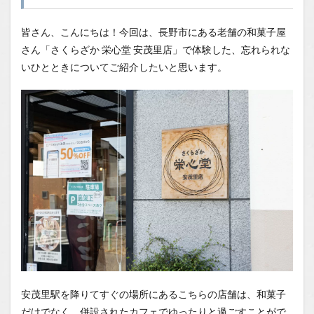
安茂
里店
皆さん、こんにちは！今回は、長野市にある老舗の和菓子屋
1.0.1
さん「さくらざか 栄心堂 安茂里店」で体験した、忘れられな
まとめ
いひとときについてご紹介したいと思います。
1.0.2
この記
事を読
んだあ
なたへ
1.1
場所
1.2
You
Tube
1.2.1
はいし
ゃの食
べ歩き
You
安茂里駅を降りてすぐの場所にあるこちらの店舗は、和菓子
Tubeチ
ャンネ
だけでなく、併設されたカフェでゆったりと過ごすことがで