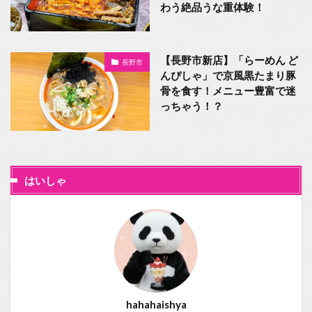
わう絶品うな重体験！
【長野市新店】「らーめん ど
長野市
んぴしゃ」で京風黒たまり豚
骨を食す！メニュー豊富で迷
っちゃう！？
はいしゃ
hahahaishya