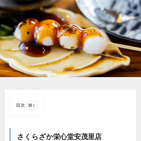
目次
1
さく
らざ
か栄
さくらざか栄心堂安茂里店
心堂