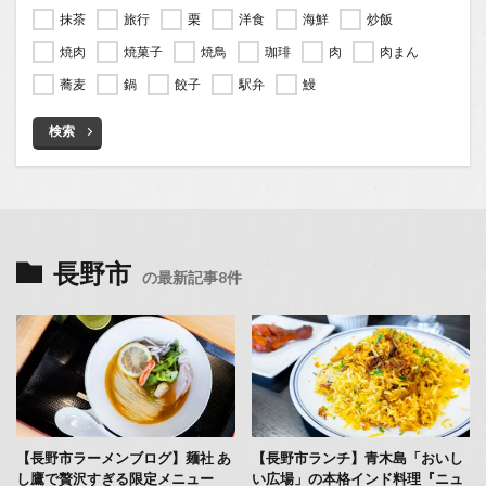
抹茶
旅行
栗
洋食
海鮮
炒飯
焼肉
焼菓子
焼鳥
珈琲
肉
肉まん
蕎麦
鍋
餃子
駅弁
鰻
検索
長野市
の最新記事8件
【長野市ラーメンブログ】麺社 あ
【長野市ランチ】青木島「おいし
し鷹で贅沢すぎる限定メニュー
い広場」の本格インド料理『ニュ