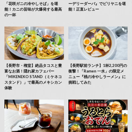
「花咲ガニの冷やしそば」を堪
ーデリーダーバ』でビリヤニを堪
能！カニの旨味が大爆発する最高
能！正直レビュー
の一杯
【長野市・権堂】絶品タコスと豊
【長野駅前ランチ】1杯2,200円の
富なお酒！隠れ家カフェバー
衝撃！「Ramen 一水」の限定メ
「MIKENEKO STAND（ミケネコ
ニュー『桃の冷やしラーメン』に
スタンド）」で最高のメキシカン
挑戦してみた
体験