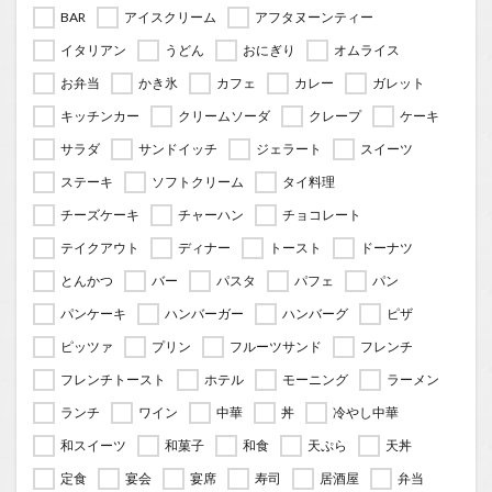
BAR
アイスクリーム
アフタヌーンティー
イタリアン
うどん
おにぎり
オムライス
お弁当
かき氷
カフェ
カレー
ガレット
キッチンカー
クリームソーダ
クレープ
ケーキ
サラダ
サンドイッチ
ジェラート
スイーツ
ステーキ
ソフトクリーム
タイ料理
チーズケーキ
チャーハン
チョコレート
テイクアウト
ディナー
トースト
ドーナツ
とんかつ
バー
パスタ
パフェ
パン
パンケーキ
ハンバーガー
ハンバーグ
ピザ
ピッツァ
プリン
フルーツサンド
フレンチ
フレンチトースト
ホテル
モーニング
ラーメン
ランチ
ワイン
中華
丼
冷やし中華
和スイーツ
和菓子
和食
天ぷら
天丼
定食
宴会
宴席
寿司
居酒屋
弁当