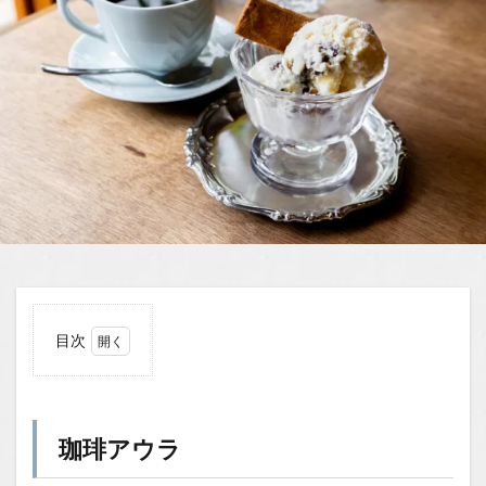
目次
1
珈琲
アウ
ラ
珈琲アウラ
1.0.1
初体