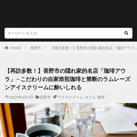
HOME
長野市
【再訪多数！】長野市の隠れ家的名店「珈琲アウラ」
【再訪多数！】長野市の隠れ家的名店「珈琲アウ
ラ」 – こだわりの自家焙煎珈琲と禁断のラムレーズ
ンアイスクリームに酔いしれる
2025年6月3日
長野市
アイスクリーム
,
カフェ
,
珈琲