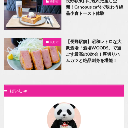
長野駅東口に現れた癒し空
長野市
間！Canopus caféで味わう絶
品小倉トースト体験
【長野駅前】昭和レトロな大
長野市
衆酒場「酒場WOODS」で過
ごす最高の0次会！厚切りハ
ムカツと絶品刺身を堪能！
はいしゃ