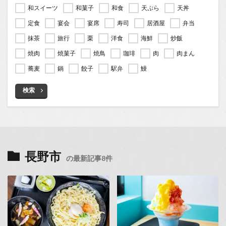
和スイーツ
和菓子
和食
天ぷら
天丼
定食
宴会
宴席
寿司
居酒屋
弁当
抹茶
旅行
栗
洋食
海鮮
炒飯
焼肉
焼菓子
焼鳥
珈琲
肉
肉まん
蕎麦
鍋
餃子
駅弁
鰻
検索
長野市
の最新記事8件