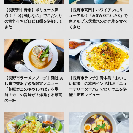
【長野県中野市】ボリューム満
【長野市高田】ハワイアンにリニ
点！「つけ麺しなの」でこだわり
ューアル！「& SWEETS LAB」で
の青竹打ちピロピロ麺を堪能して
南アルプス天然氷のかき氷を食べ
きた
てきた
【長野市ラーメンブログ】麺社 あ
【長野市ランチ】青木島「おいし
し鷹で贅沢すぎる限定メニュー
い広場」の本格インド料理『ニュ
「花咲ガニの冷やしそば」を堪
ーデリーダーバ』でビリヤニを堪
能！カニの旨味が大爆発する最高
能！正直レビュー
の一杯