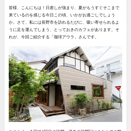
験！大
皆様、こんにちは！日差しが強まり、夏がもうすぐそこまで
人を虜
来ているのを感じる今日この頃、いかがお過ごしでしょう
にする
ラムレ
か。さて、私には長野市を訪れるたびに、吸い寄せられるよ
ーズン
うに足を運んでしまう、とっておきのカフェがあります。そ
アイス
れが、今回ご紹介する「珈琲アウラ」さんです。
クリー
ム
1.1
場所
1.2
You
Tube
1.2.1
はいし
ゃの食
べ歩き
You
Tubeチ
ャンネ
ル