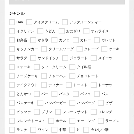
ジャンル
BAR
アイスクリーム
アフタヌーンティー
イタリアン
うどん
おにぎり
オムライス
お弁当
かき氷
カフェ
カレー
ガレット
キッチンカー
クリームソーダ
クレープ
ケーキ
サラダ
サンドイッチ
ジェラート
スイーツ
ステーキ
ソフトクリーム
タイ料理
チーズケーキ
チャーハン
チョコレート
テイクアウト
ディナー
トースト
ドーナツ
とんかつ
バー
パスタ
パフェ
パン
パンケーキ
ハンバーガー
ハンバーグ
ピザ
ピッツァ
プリン
フルーツサンド
フレンチ
フレンチトースト
ホテル
モーニング
ラーメン
ランチ
ワイン
中華
丼
冷やし中華