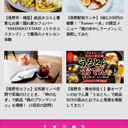
【長野市・権堂】絶品タコスと豊
【長野駅前ランチ】1杯2,200円の
富なお酒！隠れ家カフェバー
衝撃！「Ramen 一水」の限定メ
「MIKENEKO STAND（ミケネコ
ニュー『桃の冷やしラーメン』に
スタンド）」で最高のメキシカン
挑戦してみた
体験
【長野市カフェ】古民家リノベ空
【長野市・善光寺近く】新オープ
間で至福のひととき。「時のな
ンのおでん屋「うるとら」で絶品
ぎ」で絶品『桃のブランマンジ
出汁の染みたおでんと美酒を堪能
ェ』を堪能！（2回目の訪問）
してきた！