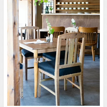
とのマ
リアー
ジュ
1.0.6
長居し
たくな
る、心
安らぐ
空間
1.0.7
何度で
も通い
たくな
る、お
気に入
りの場
所
1.1
場所
1.2
You
Tube