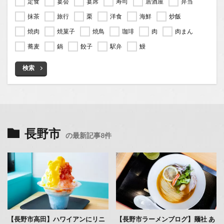
定食
宴会
宴席
寿司
居酒屋
弁当
抹茶
旅行
栗
洋食
海鮮
炒飯
焼肉
焼菓子
焼鳥
珈琲
肉
肉まん
蕎麦
鍋
餃子
駅弁
鰻
検索
長野市
の最新記事8件
【長野市高田】ハワイアンにリニ
【長野市ラーメンブログ】麺社 あ