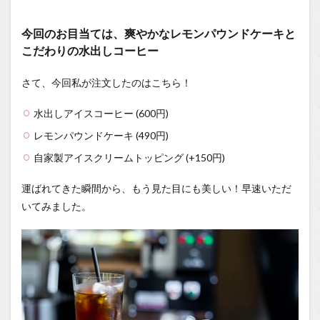
1.2.1
今回のお目当ては、爽やかなレモンパウンドケーキと
はいし
こだわりの水出しコーヒー
ゃの食
べ歩き
You
さて、今回私が注文したのはこちら！
Tubeチ
ャンネ
水出しアイスコーヒー (600円)
ル
レモンパウンドケーキ (490円)
自家製アイスクリームトッピング (+150円)
運ばれてきた瞬間から、もう見た目にも美しい！早速いただ
いてみました。