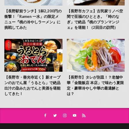
【長野駅前ランチ】1杯2,200円の
【長野市カフェ】古民家リノベ空
衝撃！「Ramen 一水」の限定メ
間で至福のひととき。「時のな
ニュー『桃の冷やしラーメン』に
ぎ」で絶品『桃のブランマンジ
挑戦してみた
ェ』を堪能！（2回目の訪問）
【長野市・善光寺近く】新オープ
【長野市】タレが別皿！？老舗中
ンのおでん屋「うるとら」で絶品
華「金龍飯店 本店」で味わう夏限
出汁の染みたおでんと美酒を堪能
定・豪華冷やし中華の最適解と
してきた！
は？