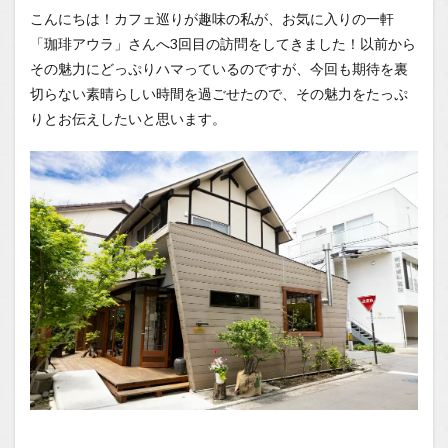
いた和
こんにちは！カフェ巡りが趣味の私が、お気に入りの一軒
モダン
「珈琲アウラ」さんへ3回目の訪問をしてきました！以前から
空間。
古民家
その魅力にどっぷりハマっているのですが、今回も期待を裏
リノベ
切らない素晴らしい時間を過ごせたので、その魅力をたっぷ
ーショ
りとお伝えしたいと思います。
ンカフ
ェ「珈
琲アウ
ラ」
1.0.2
今回の
お目当
ては、
爽やか
なレモ
ンパウ
ンドケ
ーキと
こだわ
りの水
出しコ
ーヒー