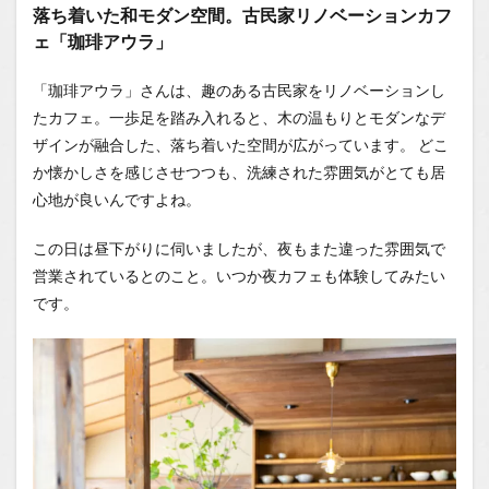
1.0.3
落ち着いた和モダン空間。古民家リノベーションカフ
アウラ
ェ「珈琲アウラ」
ブレン
ドの水
出しア
「珈琲アウラ」さんは、趣のある古民家をリノベーションし
イスコ
たカフェ。一歩足を踏み入れると、木の温もりとモダンなデ
ーヒー
ザインが融合した、落ち着いた空間が広がっています。 どこ
1.0.4
か懐かしさを感じさせつつも、洗練された雰囲気がとても居
生口島
心地が良いんですよね。
産レモ
ン香
る、し
この日は昼下がりに伺いましたが、夜もまた違った雰囲気で
っとり
営業されているとのこと。いつか夜カフェも体験してみたい
パウン
ドケー
です。
キ
1.0.5
峰蜜が
隠し
味！自
家製ア
イスク
リーム