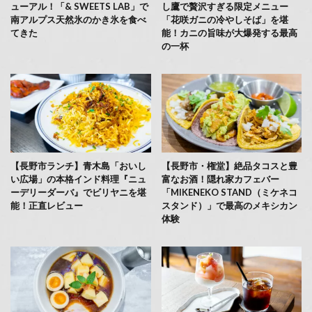
ューアル！「& SWEETS LAB」で
し鷹で贅沢すぎる限定メニュー
南アルプス天然氷のかき氷を食べ
「花咲ガニの冷やしそば」を堪
てきた
能！カニの旨味が大爆発する最高
の一杯
【長野市ランチ】青木島「おいし
【長野市・権堂】絶品タコスと豊
い広場」の本格インド料理『ニュ
富なお酒！隠れ家カフェバー
ーデリーダーバ』でビリヤニを堪
「MIKENEKO STAND（ミケネコ
能！正直レビュー
スタンド）」で最高のメキシカン
体験