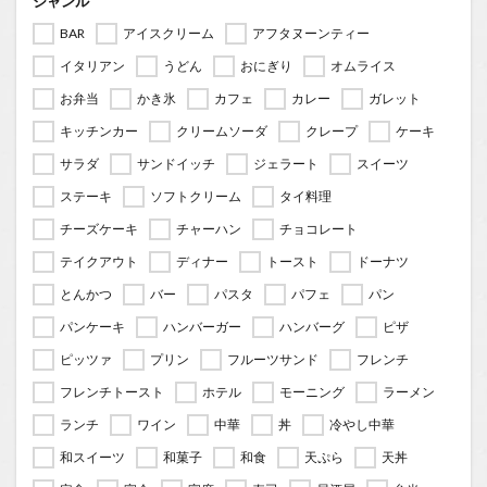
ジャンル
BAR
アイスクリーム
アフタヌーンティー
イタリアン
うどん
おにぎり
オムライス
お弁当
かき氷
カフェ
カレー
ガレット
キッチンカー
クリームソーダ
クレープ
ケーキ
サラダ
サンドイッチ
ジェラート
スイーツ
ステーキ
ソフトクリーム
タイ料理
チーズケーキ
チャーハン
チョコレート
テイクアウト
ディナー
トースト
ドーナツ
とんかつ
バー
パスタ
パフェ
パン
パンケーキ
ハンバーガー
ハンバーグ
ピザ
ピッツァ
プリン
フルーツサンド
フレンチ
フレンチトースト
ホテル
モーニング
ラーメン
ランチ
ワイン
中華
丼
冷やし中華
和スイーツ
和菓子
和食
天ぷら
天丼