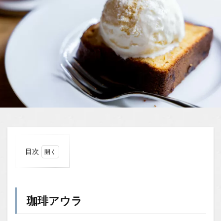
目次
1
珈琲
アウ
ラ
珈琲アウラ
1.0.1
落ち着