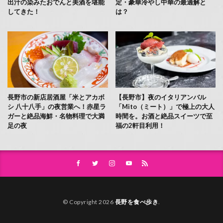
出汁の染みたおでんと美酒を堪能
定・豪華冷やし中華の最適解と
してきた！
は？
長野市の新店居酒屋「米とアカボ
【長野市】夜のイタリアンバル
シ 八十八手」の夜営業へ！赤星ラ
「Mito（ミート）」で極上の大人
ガーと絶品海鮮・名物料理で大満
時間を。お酒と絶品スイーツで至
足の夜
福の2軒目利用！
© Copyright 2026
長野を食べ歩き
.