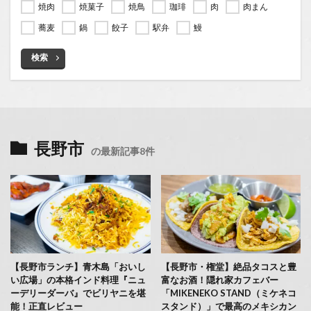
焼肉
焼菓子
焼鳥
珈琲
肉
肉まん
蕎麦
鍋
餃子
駅弁
鰻
検索
長野市
の最新記事8件
【長野市ランチ】青木島「おいし
【長野市・権堂】絶品タコスと豊
い広場」の本格インド料理『ニュ
富なお酒！隠れ家カフェバー
ーデリーダーバ』でビリヤニを堪
「MIKENEKO STAND（ミケネコ
能！正直レビュー
スタンド）」で最高のメキシカン