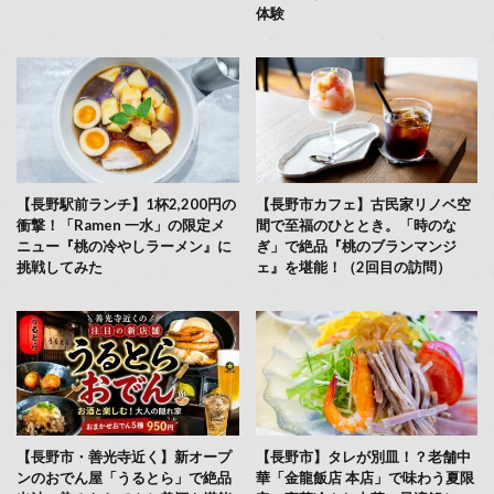
体験
【長野駅前ランチ】1杯2,200円の
【長野市カフェ】古民家リノベ空
衝撃！「Ramen 一水」の限定メ
間で至福のひととき。「時のな
ニュー『桃の冷やしラーメン』に
ぎ」で絶品『桃のブランマンジ
挑戦してみた
ェ』を堪能！（2回目の訪問）
【長野市・善光寺近く】新オープ
【長野市】タレが別皿！？老舗中
ンのおでん屋「うるとら」で絶品
華「金龍飯店 本店」で味わう夏限