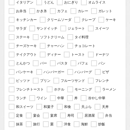
イタリアン
うどん
おにぎり
オムライス
お弁当
かき氷
カフェ
カレー
ガレット
キッチンカー
クリームソーダ
クレープ
ケーキ
サラダ
サンドイッチ
ジェラート
スイーツ
ステーキ
ソフトクリーム
タイ料理
チーズケーキ
チャーハン
チョコレート
テイクアウト
ディナー
トースト
ドーナツ
とんかつ
バー
パスタ
パフェ
パン
パンケーキ
ハンバーガー
ハンバーグ
ピザ
ピッツァ
プリン
フルーツサンド
フレンチ
フレンチトースト
ホテル
モーニング
ラーメン
ランチ
ワイン
中華
丼
冷やし中華
和スイーツ
和菓子
和食
天ぷら
天丼
定食
宴会
宴席
寿司
居酒屋
弁当
抹茶
旅行
栗
洋食
海鮮
炒飯