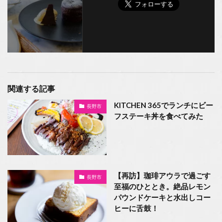
関連する記事
KITCHEN 365でランチにビー
長野市
フステーキ丼を食べてみた
【再訪】珈琲アウラで過ごす
長野市
至福のひととき。絶品レモン
パウンドケーキと水出しコー
ヒーに舌鼓！