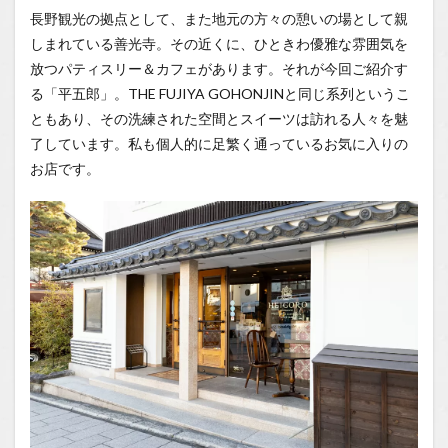
長野観光の拠点として、また地元の方々の憩いの場として親
1.1
しまれている善光寺。その近くに、ひときわ優雅な雰囲気を
場所
放つパティスリー＆カフェがあります。それが今回ご紹介す
1.2
る「平五郎」。THE FUJIYA GOHONJINと同じ系列というこ
You
Tube
ともあり、その洗練された空間とスイーツは訪れる人々を魅
了しています。私も個人的に足繁く通っているお気に入りの
1.2.1
お店です。
はいし
ゃの食
べ歩き
You
Tubeチ
ャンネ
ル