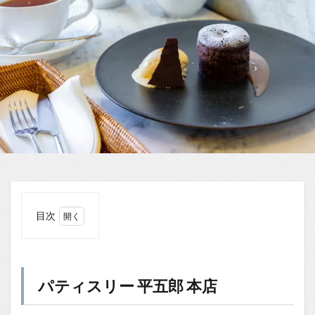
目次
1
パテ
ィス
リー
パティスリー 平五郎 本店
平五
郎
本店