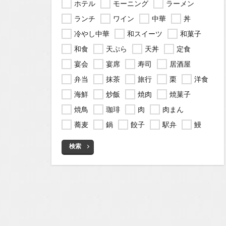
ホテル
モーニング
ラーメン
ランチ
ワイン
中華
丼
冷やし中華
和スイーツ
和菓子
和食
天ぷら
天丼
定食
宴会
宴席
寿司
居酒屋
弁当
抹茶
旅行
栗
洋食
海鮮
炒飯
焼肉
焼菓子
焼鳥
珈琲
肉
肉まん
蕎麦
鍋
餃子
駅弁
鰻
検索