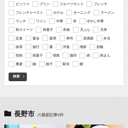
ピッツァ
プリン
フルーツサンド
フレンチ
フレンチトースト
ホテル
モーニング
ラーメン
ランチ
ワイン
中華
丼
冷やし中華
和スイーツ
和菓子
和食
天ぷら
天丼
定食
宴会
宴席
寿司
居酒屋
弁当
抹茶
旅行
栗
洋食
海鮮
炒飯
焼肉
焼菓子
焼鳥
珈琲
肉
肉まん
蕎麦
鍋
餃子
駅弁
鰻
検索
長野市
の最新記事8件