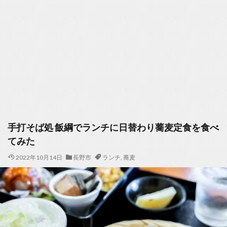
手打そば処 飯綱でランチに日替わり蕎麦定食を食べ
てみた
2022年10月14日
長野市
ランチ
,
蕎麦