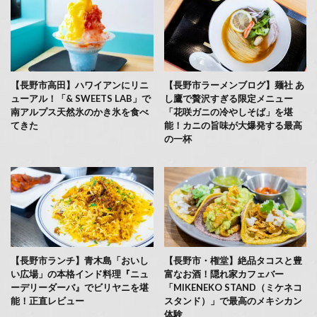
【長野市高田】ハワイアンにリニ
【長野市ラーメンブログ】麺社 あ
ューアル！「& SWEETS LAB」で
し鷹で贅沢すぎる限定メニュー
南アルプス天然氷のかき氷を食べ
「花咲ガニの冷やしそば」を堪
てきた
能！カニの旨味が大爆発する最高
の一杯
【長野市ランチ】青木島「おいし
【長野市・権堂】絶品タコスと豊
い広場」の本格インド料理『ニュ
富なお酒！隠れ家カフェバー
ーデリーダーバ』でビリヤニを堪
「MIKENEKO STAND（ミケネコ
能！正直レビュー
スタンド）」で最高のメキシカン
体験