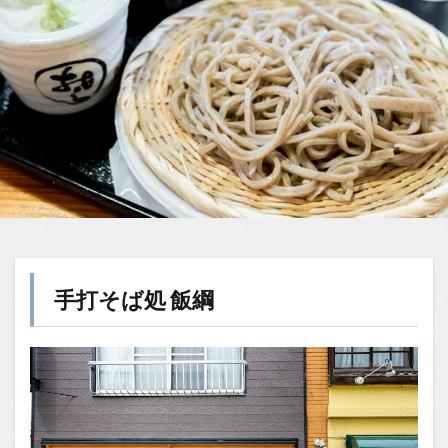
手打そば処 飯綱