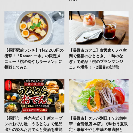
【長野駅前ランチ】1杯2,200円の
【長野市カフェ】古民家リノベ空
衝撃！「Ramen 一水」の限定メ
間で至福のひととき。「時のな
ニュー『桃の冷やしラーメン』に
ぎ」で絶品『桃のブランマンジ
挑戦してみた
ェ』を堪能！（2回目の訪問）
【長野市・善光寺近く】新オープ
【長野市】タレが別皿！？老舗中
ンのおでん屋「うるとら」で絶品
華「金龍飯店 本店」で味わう夏限
出汁の染みたおでんと美酒を堪能
定・豪華冷やし中華の最適解と