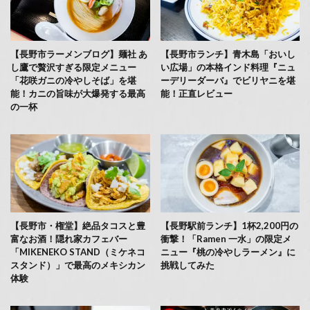
【長野市ラーメンブログ】麺社 あ
【長野市ランチ】青木島「おいし
し鷹で贅沢すぎる限定メニュー
い広場」の本格インド料理『ニュ
「花咲ガニの冷やしそば」を堪
ーデリーダーバ』でビリヤニを堪
能！カニの旨味が大爆発する最高
能！正直レビュー
の一杯
【長野市・権堂】絶品タコスと豊
【長野駅前ランチ】1杯2,200円の
富なお酒！隠れ家カフェバー
衝撃！「Ramen 一水」の限定メ
「MIKENEKO STAND（ミケネコ
ニュー『桃の冷やしラーメン』に
スタンド）」で最高のメキシカン
挑戦してみた
体験