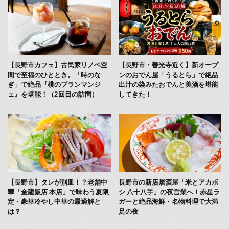
【長野市カフェ】古民家リノベ空
【長野市・善光寺近く】新オープ
間で至福のひととき。「時のな
ンのおでん屋「うるとら」で絶品
ぎ」で絶品『桃のブランマンジ
出汁の染みたおでんと美酒を堪能
ェ』を堪能！（2回目の訪問）
してきた！
【長野市】タレが別皿！？老舗中
長野市の新店居酒屋「米とアカボ
華「金龍飯店 本店」で味わう夏限
シ 八十八手」の夜営業へ！赤星ラ
定・豪華冷やし中華の最適解と
ガーと絶品海鮮・名物料理で大満
は？
足の夜