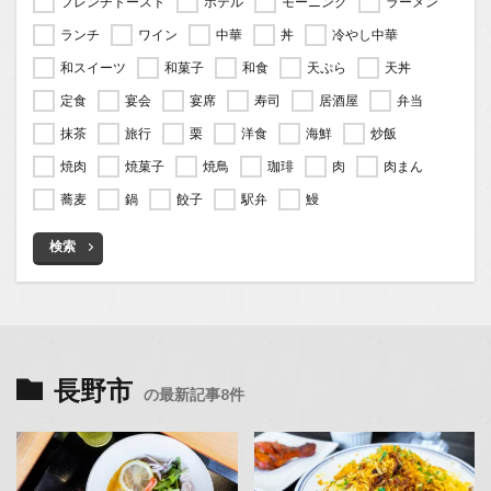
フレンチトースト
ホテル
モーニング
ラーメン
ランチ
ワイン
中華
丼
冷やし中華
和スイーツ
和菓子
和食
天ぷら
天丼
定食
宴会
宴席
寿司
居酒屋
弁当
抹茶
旅行
栗
洋食
海鮮
炒飯
焼肉
焼菓子
焼鳥
珈琲
肉
肉まん
蕎麦
鍋
餃子
駅弁
鰻
検索
長野市
の最新記事8件