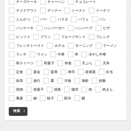
チーズケーキ
チャーハン
チョコレート
テイクアウト
ディナー
トースト
ドーナツ
とんかつ
バー
パスタ
パフェ
パン
パンケーキ
ハンバーガー
ハンバーグ
ピザ
ピッツァ
プリン
フルーツサンド
フレンチ
フレンチトースト
ホテル
モーニング
ラーメン
ランチ
ワイン
中華
丼
冷やし中華
和スイーツ
和菓子
和食
天ぷら
天丼
定食
宴会
宴席
寿司
居酒屋
弁当
抹茶
旅行
栗
洋食
海鮮
炒飯
焼肉
焼菓子
焼鳥
珈琲
肉
肉まん
蕎麦
鍋
餃子
駅弁
鰻
検索