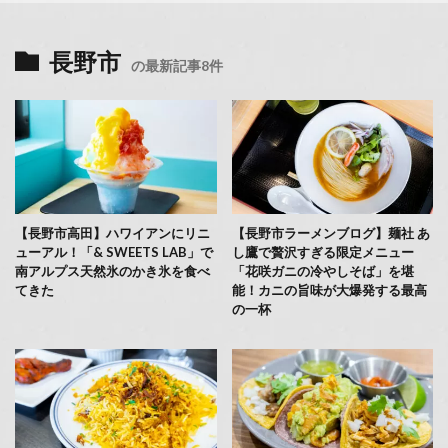
長野市
の最新記事8件
【長野市高田】ハワイアンにリニ
【長野市ラーメンブログ】麺社 あ
ューアル！「& SWEETS LAB」で
し鷹で贅沢すぎる限定メニュー
南アルプス天然氷のかき氷を食べ
「花咲ガニの冷やしそば」を堪
てきた
能！カニの旨味が大爆発する最高
の一杯