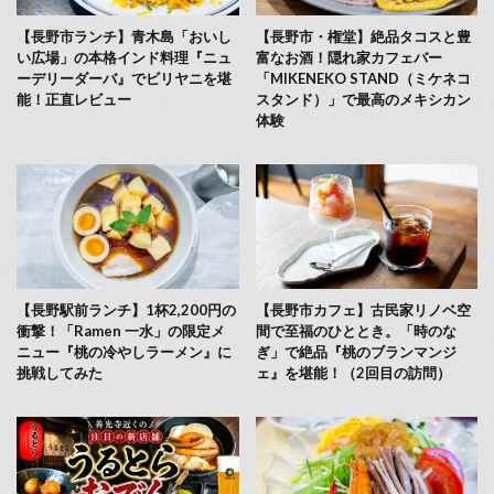
【長野市ランチ】青木島「おいし
【長野市・権堂】絶品タコスと豊
い広場」の本格インド料理『ニュ
富なお酒！隠れ家カフェバー
ーデリーダーバ』でビリヤニを堪
「MIKENEKO STAND（ミケネコ
能！正直レビュー
スタンド）」で最高のメキシカン
体験
【長野駅前ランチ】1杯2,200円の
【長野市カフェ】古民家リノベ空
衝撃！「Ramen 一水」の限定メ
間で至福のひととき。「時のな
ニュー『桃の冷やしラーメン』に
ぎ」で絶品『桃のブランマンジ
挑戦してみた
ェ』を堪能！（2回目の訪問）