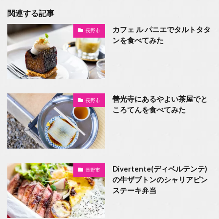
関連する記事
カフェ ル パニエでタルトタタ
長野市
ンを食べてみた
善光寺にあるやよい茶屋でと
長野市
ころてんを食べてみた
Divertente(ディベルテンテ)
長野市
の牛ザブトンのシャリアピン
ステーキ弁当