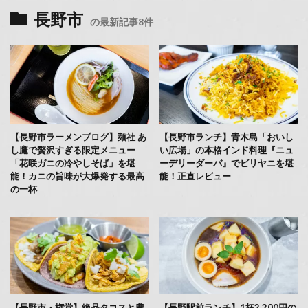
長野市
の最新記事8件
【長野市ラーメンブログ】麺社 あ
【長野市ランチ】青木島「おいし
し鷹で贅沢すぎる限定メニュー
い広場」の本格インド料理『ニュ
「花咲ガニの冷やしそば」を堪
ーデリーダーバ』でビリヤニを堪
能！カニの旨味が大爆発する最高
能！正直レビュー
の一杯
【長野市・権堂】絶品タコスと豊
【長野駅前ランチ】1杯2,200円の