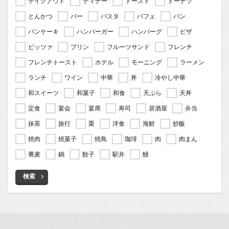
テイクアウト
ディナー
トースト
ドーナツ
とんかつ
バー
パスタ
パフェ
パン
パンケーキ
ハンバーガー
ハンバーグ
ピザ
ピッツァ
プリン
フルーツサンド
フレンチ
フレンチトースト
ホテル
モーニング
ラーメン
ランチ
ワイン
中華
丼
冷やし中華
和スイーツ
和菓子
和食
天ぷら
天丼
定食
宴会
宴席
寿司
居酒屋
弁当
抹茶
旅行
栗
洋食
海鮮
炒飯
焼肉
焼菓子
焼鳥
珈琲
肉
肉まん
蕎麦
鍋
餃子
駅弁
鰻
検索