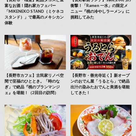
富なお酒！隠れ家カフェバー
衝撃！「Ramen 一水」の限定メ
「MIKENEKO STAND（ミケネコ
ニュー『桃の冷やしラーメン』に
スタンド）」で最高のメキシカン
挑戦してみた
体験
【長野市カフェ】古民家リノベ空
【長野市・善光寺近く】新オープ
間で至福のひととき。「時のな
ンのおでん屋「うるとら」で絶品
ぎ」で絶品『桃のブランマンジ
出汁の染みたおでんと美酒を堪能
ェ』を堪能！（2回目の訪問）
してきた！