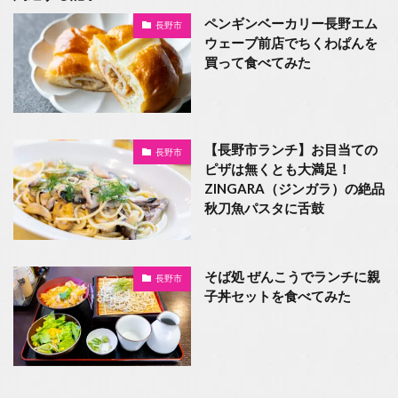
ペンギンベーカリー長野エム
長野市
ウェーブ前店でちくわぱんを
買って食べてみた
【長野市ランチ】お目当ての
長野市
ピザは無くとも大満足！
ZINGARA（ジンガラ）の絶品
秋刀魚パスタに舌鼓
そば処 ぜんこうでランチに親
長野市
子丼セットを食べてみた