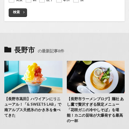
検索
長野市
の最新記事8件
【長野市高田】ハワイアンにリニ
【長野市ラーメンブログ】麺社 あ
ューアル！「& SWEETS LAB」で
し鷹で贅沢すぎる限定メニュー
南アルプス天然氷のかき氷を食べ
「花咲ガニの冷やしそば」を堪
てきた
能！カニの旨味が大爆発する最高
の一杯