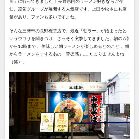
店」に行ってきました
1.0.1
！長野県内のラーメン好きならご存
サクッ
知、凌駕グループが展開する人気店です。上田や松本にも店
と食べ
舗があり、ファンも多いですよね。
られる
食券
制！カ
そんな三昧軒の長野権堂店で、最近「朝ラー」が始まったと
ウンタ
いうウワサを聞きつけ、さっそく突撃してきました。朝の7時
ー席で
から10時まで
、美味しい朝ラーメンが楽しめるとのこと
。朝
味わう
朝の贅
からラーメンをすするあの「背徳感」……たまりませんよね
沢
（笑）。
1.0.2
ボリュ
ーム満
点！
100円
の「は
しっこ
チャー
シュー
盛り」
1.0.3
究極の