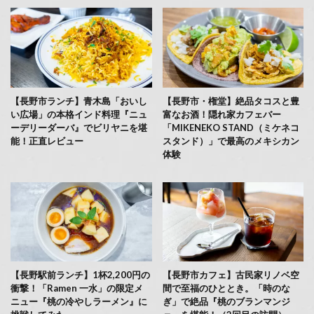
【長野市ランチ】青木島「おいし
【長野市・権堂】絶品タコスと豊
い広場」の本格インド料理『ニュ
富なお酒！隠れ家カフェバー
ーデリーダーバ』でビリヤニを堪
「MIKENEKO STAND（ミケネコ
能！正直レビュー
スタンド）」で最高のメキシカン
体験
【長野駅前ランチ】1杯2,200円の
【長野市カフェ】古民家リノベ空
衝撃！「Ramen 一水」の限定メ
間で至福のひととき。「時のな
ニュー『桃の冷やしラーメン』に
ぎ」で絶品『桃のブランマンジ