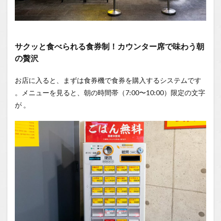
シンプ
ル！ワ
ンコイ
ンの
「かけ
サクッと食べられる食券制！カウンター席で味わう朝
中華そ
ば」
の贅沢
1.0.4
お店に入ると、まずは食券機で食券を購入するシステムです
卓上調
味料
。メニューを見ると、朝の時間帯（7:00〜10:00）限定の文字
「昭和
が
。
の素」
で味
変！無
料ライ
スも必
見
1.1
場所
1.2
You
Tube