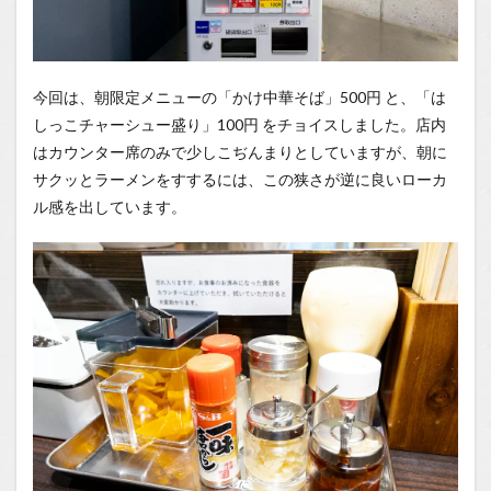
1.2.1
はいし
ゃの食
べ歩き
今回は、朝限定メニューの「かけ中華そば」500円
と、「は
You
Tubeチ
しっこチャーシュー盛り」100円
をチョイスしました。店内
ャンネ
はカウンター席のみで少しこぢんまりとしていますが、朝に
ル
サクッとラーメンをすするには、この狭さが逆に良いローカ
ル感を出しています。