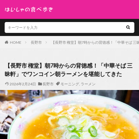
HOME
長野市
【長野市 権堂】朝7時からの背徳感！「中華そば 
【長野市 権堂】朝7時からの背徳感！「中華そば 三
昧軒」でワンコイン朝ラーメンを堪能してきた
2026年2月24日
長野市
モーニング
,
ラーメン