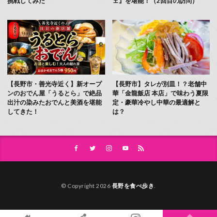
挑戦してみた
ェ』を堪能！（2回目の訪問）
【長野市・善光寺近く】新オープ
【長野市】タレが別皿！？老舗中
ンのおでん屋「うるとら」で絶品
華「金龍飯店 本店」で味わう夏限
出汁の染みたおでんと美酒を堪能
定・豪華冷やし中華の最適解と
してきた！
は？
© Copyright 2026
長野を食べ歩き
.