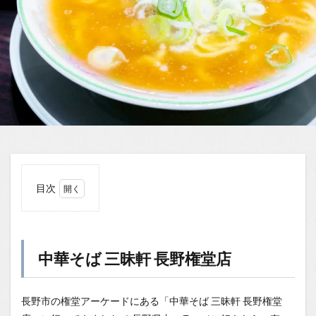
目次
1
中華
そば
三昧
中華そば 三昧軒 長野権堂店
軒
長野
権堂
店
長野市の権堂アーケードにある「中華そば 三昧軒 長野権堂