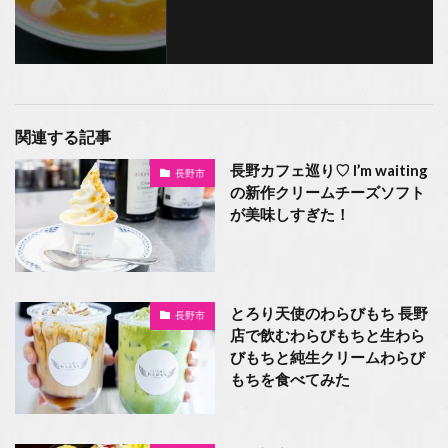
関連する記事
長野カフェ巡り♡ I’m waiting
長野市
の新作クリームチーズソフト
が美味しすぎた！
とろり天使のわらびもち 長野
長野市
店で飲むわらびもちと生わら
びもちと純生クリームわらび
もちを食べてみた