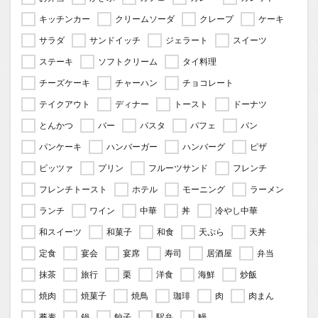
キッチンカー
クリームソーダ
クレープ
ケーキ
サラダ
サンドイッチ
ジェラート
スイーツ
ステーキ
ソフトクリーム
タイ料理
チーズケーキ
チャーハン
チョコレート
テイクアウト
ディナー
トースト
ドーナツ
とんかつ
バー
パスタ
パフェ
パン
パンケーキ
ハンバーガー
ハンバーグ
ピザ
ピッツァ
プリン
フルーツサンド
フレンチ
フレンチトースト
ホテル
モーニング
ラーメン
ランチ
ワイン
中華
丼
冷やし中華
和スイーツ
和菓子
和食
天ぷら
天丼
定食
宴会
宴席
寿司
居酒屋
弁当
抹茶
旅行
栗
洋食
海鮮
炒飯
焼肉
焼菓子
焼鳥
珈琲
肉
肉まん
蕎麦
鍋
餃子
駅弁
鰻