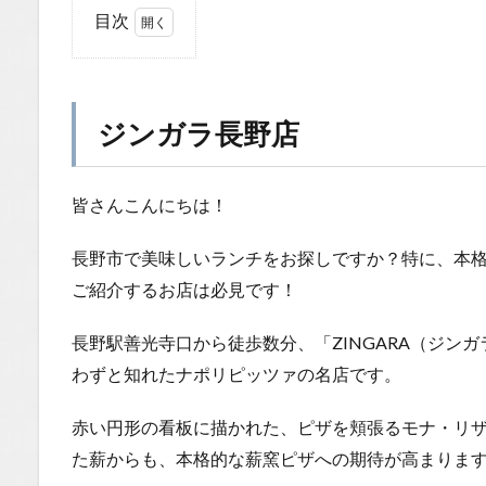
目次
1
ジ
ン
ガ
ジンガラ長野店
ラ
長
野
皆さんこんにちは！
店
1.0.1
長野市で美味しいランチをお探しですか？特に、本
予期せ
ご紹介するお店は必見です！
ぬ展
開！お
長野駅善光寺口から徒歩数分、「ZINGARA（ジン
目当て
のメニ
わずと知れたナポリピッツァの名店です。
ューが
な
赤い円形の看板に描かれた、ピザを頬張るモナ・リ
い…？
た薪からも、本格的な薪窯ピザへの期待が高まりま
1.0.1.1