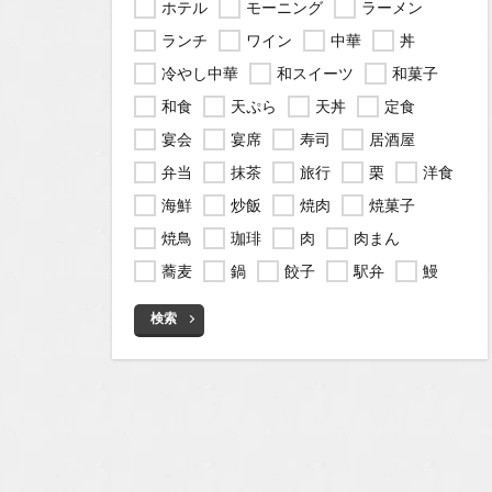
ホテル
モーニング
ラーメン
ランチ
ワイン
中華
丼
冷やし中華
和スイーツ
和菓子
和食
天ぷら
天丼
定食
宴会
宴席
寿司
居酒屋
弁当
抹茶
旅行
栗
洋食
海鮮
炒飯
焼肉
焼菓子
焼鳥
珈琲
肉
肉まん
蕎麦
鍋
餃子
駅弁
鰻
検索