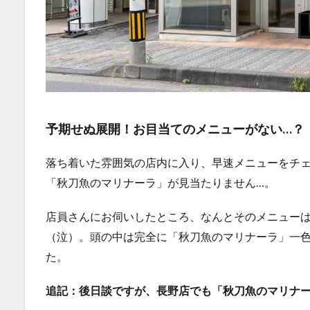
した
1.1
場所
1.2
You
Tube
予期せぬ展開！お目当てのメニューがない…？
1.2.1
はいし
ゃの食
落ち着いた雰囲気の店内に入り、早速メニューをチ
べ歩き
「秋刀魚のマリナーラ」が見当たりません…。
You
Tubeチ
店員さんにお伺いしたところ、なんとそのメニュー
ャンネ
ル
（泣）。頭の中は完全に「秋刀魚のマリナーラ」一
た。
追記：後日談ですが、長野店でも「秋刀魚のマリナ