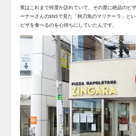
救世主！
実はこれまで何度か訪れていて、その度に絶品のピ
10月限定
ーナーさんのSNSで見た「秋刀魚のマリナーラ」と
「さんま
のペペロ
ピザを食べるのを心待ちにしていたんです。
ンチー
ノ」
1.0.2
秋の味
覚が凝
縮！絶
品パス
タとの
出会い
1.0.3
ま
とめ：ピ
ザだけじ
ゃない！
ZINGARA
はパスタ
も最高で