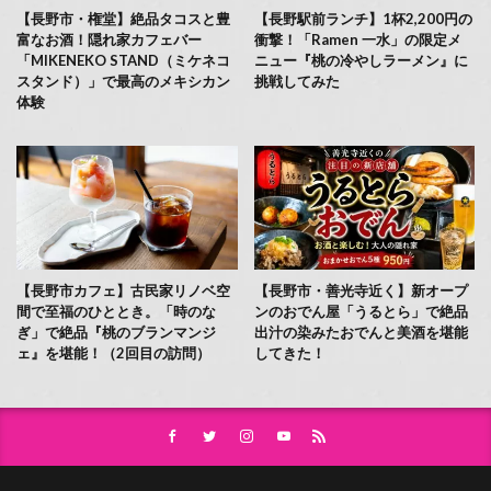
【長野市・権堂】絶品タコスと豊
【長野駅前ランチ】1杯2,200円の
富なお酒！隠れ家カフェバー
衝撃！「Ramen 一水」の限定メ
「MIKENEKO STAND（ミケネコ
ニュー『桃の冷やしラーメン』に
スタンド）」で最高のメキシカン
挑戦してみた
体験
【長野市カフェ】古民家リノベ空
【長野市・善光寺近く】新オープ
間で至福のひととき。「時のな
ンのおでん屋「うるとら」で絶品
ぎ」で絶品『桃のブランマンジ
出汁の染みたおでんと美酒を堪能
ェ』を堪能！（2回目の訪問）
してきた！