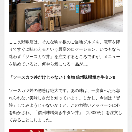
山味噌
汁
1.0.4
まと
め：冒
険の果
てに見
ここ長野駅店は、そんな駒ヶ根のご当地グルメを、電車を降
たもの
りてすぐに味わえるという最高のロケーション。いつもなら
1.1
迷わず「ソースカツ丼」を注文するところですが、メニュー
場所
を眺めていると、何やら気になる一品が…。
1.2
「ソースカツ丼だけじゃない！名物 信州味噌焼き牛タン‼」
You
Tube
ソースカツ丼の誘惑は絶大です。あの味は、一度食べたら忘
1.2.1
れられない美味しさだと知っています。しかし、今回は「冒
はいし
ゃの食
険」してみようじゃないか！と、この力強いメッセージに心
べ歩き
を動かされ、「信州味噌焼き牛タン丼」（2,800円）を注文し
You
Tubeチ
てみることにしました。
ャンネ
ル