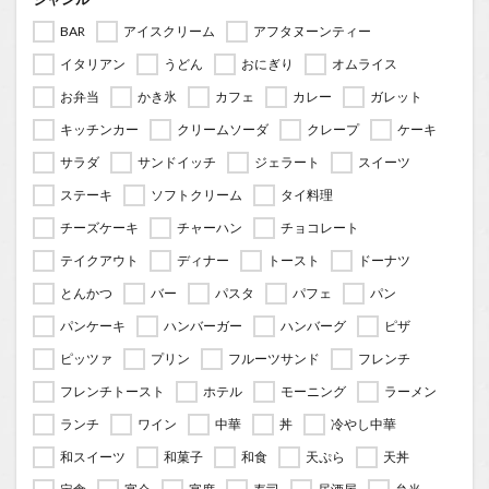
BAR
アイスクリーム
アフタヌーンティー
イタリアン
うどん
おにぎり
オムライス
お弁当
かき氷
カフェ
カレー
ガレット
キッチンカー
クリームソーダ
クレープ
ケーキ
サラダ
サンドイッチ
ジェラート
スイーツ
ステーキ
ソフトクリーム
タイ料理
チーズケーキ
チャーハン
チョコレート
テイクアウト
ディナー
トースト
ドーナツ
とんかつ
バー
パスタ
パフェ
パン
パンケーキ
ハンバーガー
ハンバーグ
ピザ
ピッツァ
プリン
フルーツサンド
フレンチ
フレンチトースト
ホテル
モーニング
ラーメン
ランチ
ワイン
中華
丼
冷やし中華
和スイーツ
和菓子
和食
天ぷら
天丼