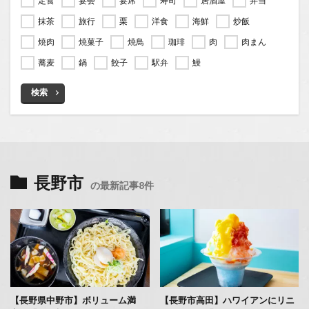
定食
宴会
宴席
寿司
居酒屋
弁当
抹茶
旅行
栗
洋食
海鮮
炒飯
焼肉
焼菓子
焼鳥
珈琲
肉
肉まん
蕎麦
鍋
餃子
駅弁
鰻
検索
長野市
の最新記事8件
【長野県中野市】ボリューム満
【長野市高田】ハワイアンにリニ