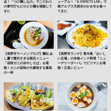
点！「つけ麺しなの」でこだわり
ューアル！「& SWEETS LAB」で
の青竹打ちピロピロ麺を堪能して
南アルプス天然氷のかき氷を食べ
きた
てきた
【長野市ラーメンブログ】麺社 あ
【長野市ランチ】青木島「おいし
し鷹で贅沢すぎる限定メニュー
い広場」の本格インド料理『ニュ
「花咲ガニの冷やしそば」を堪
ーデリーダーバ』でビリヤニを堪
能！カニの旨味が大爆発する最高
能！正直レビュー
の一杯