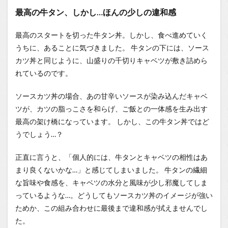
最高の牛タン、しかし…ほんの少しの違和感
最高のスタートを切った牛タン丼。しかし、食べ進めていく
うちに、あることに気づきました。 牛タンの下には、ソース
カツ丼と同じように、山盛りの千切りキャベツが敷き詰めら
れているのです。
ソースカツ丼の場合、あの甘辛いソースが染み込んだキャベ
ツが、カツの脂っこさを和らげ、ご飯との一体感を生み出す
最高の架け橋になっています。 しかし、この牛タン丼ではど
うでしょう…？
正直に言うと、「個人的には、牛タンとキャベツの相性はあ
まり良くないかな…」と感じてしまいました。 牛タンの繊細
な旨味や食感を、キャベツの水分と風味が少し邪魔してしま
っているような…。どうしてもソースカツ丼のイメージが強い
ためか、この組み合わせに最後まで違和感が拭えませんでし
た。