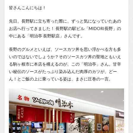
期待に
皆さんこんにちは！
胸膨ら
む！
先日、長野駅に立ち寄った際に、ずっと気になっていたあの
「信州
味噌焼
お店へ行ってきました！ 長野駅の駅ビル「MIDORI長野」の
き牛タ
中にある「明治亭 長野駅店」さんです。
ン丼」
とのご
対面
長野のグルメといえば、ソースカツ丼を思い浮かべる方も多
いのではないでしょうか？そのソースカツ丼の聖地ともいえ
1.0.2
最高の
る駒ヶ根市に本店を構えるのが、この「明治亭」さん。甘辛
牛タ
い秘伝のソースがたっぷり染み込んだ肉厚のカツが、どー
ン、し
ん！とご飯の上に乗っている姿は、まさに圧巻の一言。
かし…
ほんの
少しの
違和感
1.0.3
名脇役
たちの
輝き！
野沢菜
と具沢