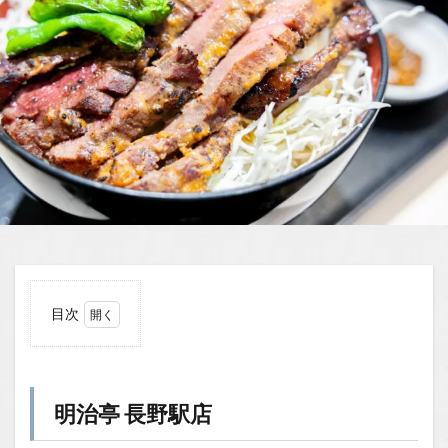
目次
1
明治
亭
長野
明治亭 長野駅店
駅店
1.0.1