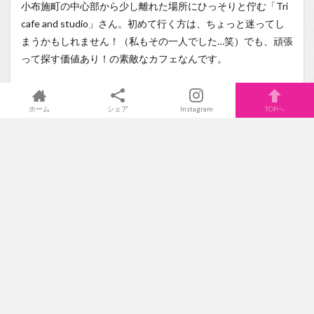
いっぱ
小布施町の中心部から少し離れた場所にひっそりと佇む「Tri
いハニ
cafe and studio」さん。初めて行く方は、ちょっと迷ってし
ートー
まうかもしれません！（私もその一人でした…笑）でも、頑張
スト」
をオー
って探す価値あり！の素敵なカフェなんです。
ダー！
1.0.5
お店にたどり着くと、まず目に飛び込んでくるのは、シンプ
和モダ
ルながらも洗練された外観。期待に胸を膨らませながら、い
ホーム
シェア
Instagram
TOPへ
ンなカ
ざ店内へ！
フェラ
テ
1.0.6
ついに
登場！
「幸せ
いっぱ
いハニ
ートー
スト」
1.0.7
衝撃の
甘さ！