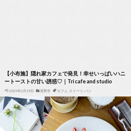
【小布施】隠れ家カフェで発見！幸せいっぱいハニ
ートーストの甘い誘惑♡｜Tri cafe and studio
2025年2月19日
長野市
カフェ
,
スイーツ
,
パン