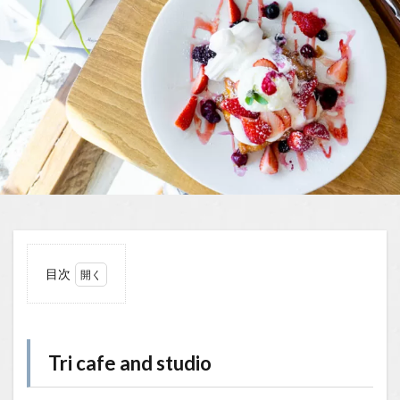
目次
1
Tri
cafe
and
Tri cafe and studio
studio
1.0.1