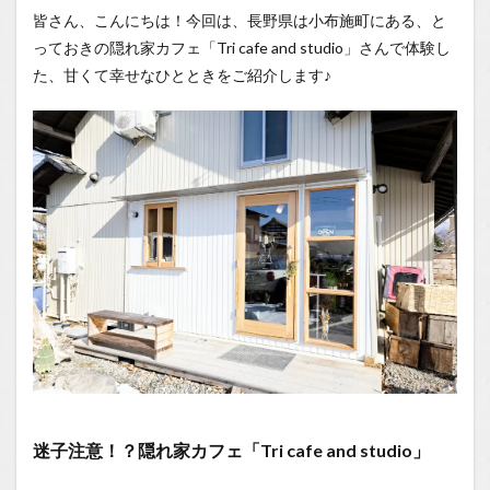
迷子注
皆さん、こんにちは！今回は、長野県は小布施町にある、と
意！？
っておきの隠れ家カフェ「Tri cafe and studio」さんで体験し
隠れ家
カフェ
た、甘くて幸せなひとときをご紹介します♪
「Tri
cafe and
studio」
1.0.2
「Tri
cafe &
studio」
が目指
す、3つ
の空間
1.0.3
店内は
明るく
開放的
な空間
1.0.4
迷子注意！？隠れ家カフェ「Tri cafe and studio」
念願の
「幸せ