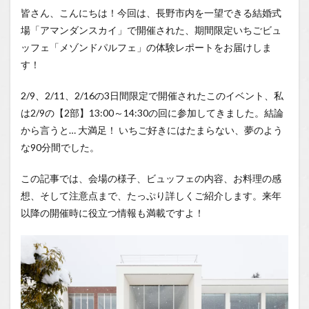
アマン
皆さん、こんにちは！今回は、長野市内を一望できる結婚式
ダンス
場「アマンダンスカイ」で開催された、期間限定いちごビュ
カイへ
のアク
ッフェ「メゾンドパルフェ」の体験レポートをお届けしま
セスと
す！
会場の
雰囲気
2/9、2/11、2/16の3日間限定で開催されたこのイベント、私
1.0.2
は2/9の【2部】13:00～14:30の回に参加してきました。結論
いざ、
から言うと… 大満足！ いちご好きにはたまらない、夢のよう
実食！
気にな
な90分間でした。
るビュ
ッフェ
この記事では、会場の様子、ビュッフェの内容、お料理の感
の内容
は？
想、そして注意点まで、たっぷり詳しくご紹介します。来年
以降の開催時に役立つ情報も満載ですよ！
1.0.3
混雑状
況と攻
略法
（？）
1.0.4