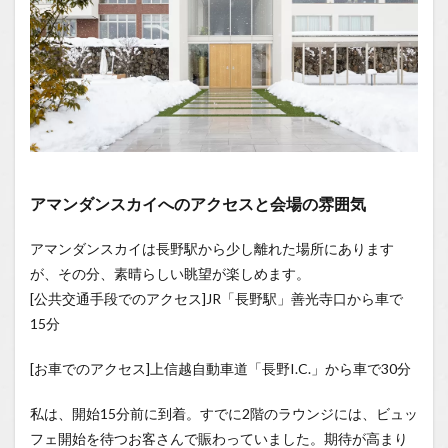
1.0.5
お味の
感想
は？
1.0.5.1
特に美味
しかった
のは…
1.0.6
アマンダンスカイへのアクセスと会場の雰囲気
1.0.7
メイン
アマンダンスカイは長野駅から少し離れた場所にあります
の「季
節のパ
が、その分、素晴らしい眺望が楽しめます。
ルフ
[公共交通手段でのアクセス]JR「長野駅」善光寺口から車で
ェ」が
登場！
15分
1.0.8
[お車でのアクセス]上信越自動車道「長野I.C.」から車で30分
ドリン
クも充
実！
私は、開始15分前に到着。すでに2階のラウンジには、ビュッ
フェ開始を待つお客さんで賑わっていました。期待が高まり
1.0.9