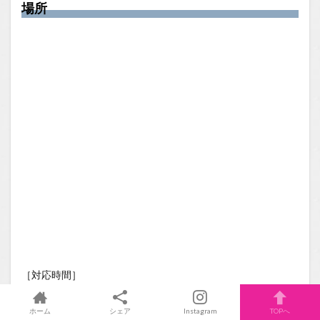
場所
［対応時間］
平日11:00-19:00／土日祝10:00-20:00
＜火・水曜定休＞
ホーム
シェア
Instagram
TOPへ