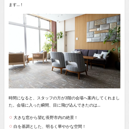
注意点
ます…！
1.0.10
まとめ：
大満足の
いちごビ
ュッフ
ェ！
1.0.11
【詳細情
報】
1.1
場所
1.2
You
Tube
時間になると、スタッフの方が3階の会場へ案内してくれまし
1.2.1
た。会場に入った瞬間、目に飛び込んできたのは…
はいし
ゃの食
大きな窓から望む長野市内の絶景！
べ歩き
You
白を基調とした、明るく華やかな空間！