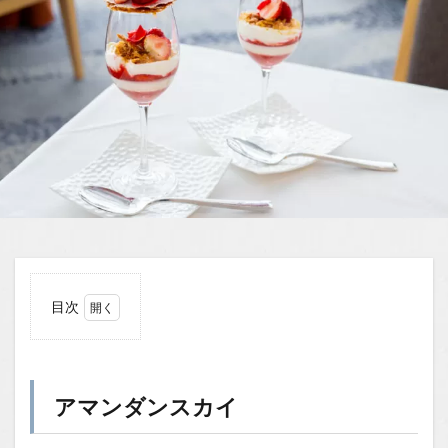
目次
1
アマ
ンダ
ンス
アマンダンスカイ
カイ
1.0.1