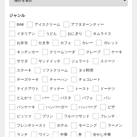
ジャンル
BAR
アイスクリーム
アフタヌーンティー
イタリアン
うどん
おにぎり
オムライス
お弁当
かき氷
カフェ
カレー
ガレット
キッチンカー
クリームソーダ
クレープ
ケーキ
サラダ
サンドイッチ
ジェラート
スイーツ
ステーキ
ソフトクリーム
タイ料理
チーズケーキ
チャーハン
チョコレート
テイクアウト
ディナー
トースト
ドーナツ
とんかつ
バー
パスタ
パフェ
パン
パンケーキ
ハンバーガー
ハンバーグ
ピザ
ピッツァ
プリン
フルーツサンド
フレンチ
フレンチトースト
ホテル
モーニング
ラーメン
ランチ
ワイン
中華
丼
冷やし中華