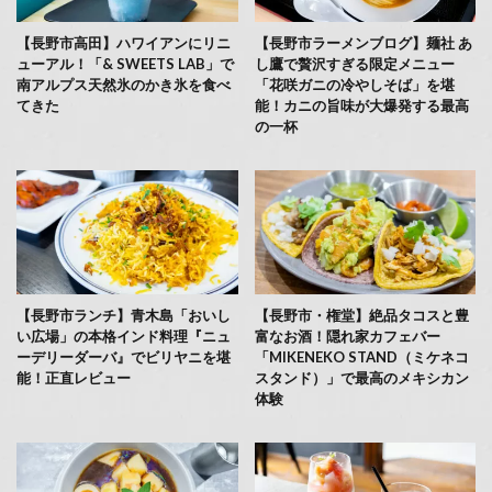
【長野市高田】ハワイアンにリニ
【長野市ラーメンブログ】麺社 あ
ューアル！「& SWEETS LAB」で
し鷹で贅沢すぎる限定メニュー
南アルプス天然氷のかき氷を食べ
「花咲ガニの冷やしそば」を堪
てきた
能！カニの旨味が大爆発する最高
の一杯
【長野市ランチ】青木島「おいし
【長野市・権堂】絶品タコスと豊
い広場」の本格インド料理『ニュ
富なお酒！隠れ家カフェバー
ーデリーダーバ』でビリヤニを堪
「MIKENEKO STAND（ミケネコ
能！正直レビュー
スタンド）」で最高のメキシカン
体験