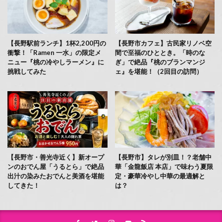
【長野駅前ランチ】1杯2,200円の
【長野市カフェ】古民家リノベ空
衝撃！「Ramen 一水」の限定メ
間で至福のひととき。「時のな
ニュー『桃の冷やしラーメン』に
ぎ」で絶品『桃のブランマンジ
挑戦してみた
ェ』を堪能！（2回目の訪問）
【長野市・善光寺近く】新オープ
【長野市】タレが別皿！？老舗中
ンのおでん屋「うるとら」で絶品
華「金龍飯店 本店」で味わう夏限
出汁の染みたおでんと美酒を堪能
定・豪華冷やし中華の最適解と
してきた！
は？