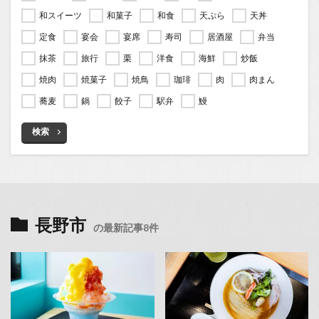
和スイーツ
和菓子
和食
天ぷら
天丼
定食
宴会
宴席
寿司
居酒屋
弁当
抹茶
旅行
栗
洋食
海鮮
炒飯
焼肉
焼菓子
焼鳥
珈琲
肉
肉まん
蕎麦
鍋
餃子
駅弁
鰻
検索
長野市
の最新記事8件