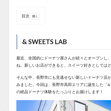
目次
1
&
SWEETS
LAB
& SWEETS LAB
1.0.1
お店の
場所は
最近、全国的にドーナツ屋さんが続々とオープンし
長野市
高田！
ね。新しいお店ができると、スイーツ好きとしては
シック
でおし
そんな中、長野市にも見逃せない新しいドーナツ店
ゃれな
みました。今回は、長野市高田エリアに誕生した「& SW
外観が
目印
の絶品ドーナツ体験をたっぷりとお届けします！
1.0.2
ドーナ
ツの穴