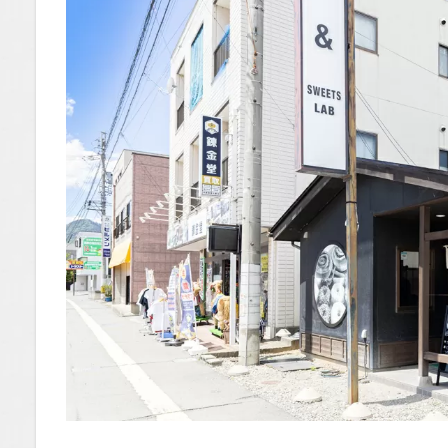
がな
い！？
ハワイ
アンス
イーツ
「マラ
サダ」
とは
1.0.3
いざ実
食！も
っちり
生地と
溢れる
クリー
ムの虜
に
1.0.3.1
1. 驚きの
軽さ！