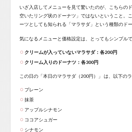
長野の
いざ入店してメニューを見て驚いたのが、こちらの
美味し
空いたリング状のドーナツ」ではないということ。
いグル
メYou
ーツとしても知られる「マラサダ」という種類のド
Tubeチ
ャンネ
気になるメニューと価格設定は、とってもシンプル
ル
クリームが入っていないマラサダ：各200円
クリーム入りのドーナツ：各300円
この日の「本日のマラサダ（200円）」
は、以下のラ
プレーン
抹茶
アップルシナモン
ココアシュガー
シナモン