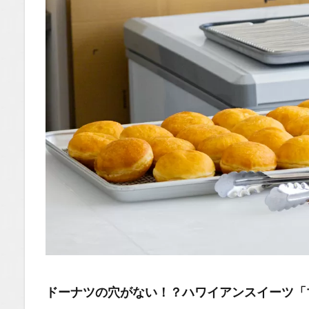
ボチャ生
地）
（300
円）」
1.0.4
まと
め：全
種類制
覇した
くなる
長野市
の新名
所！
1.1
場所
1.2
You
Tube
ドーナツの穴がない！？ハワイアンスイーツ「
1.2.1