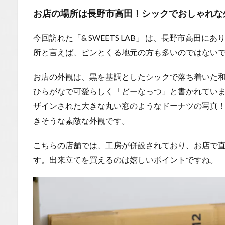
「プレー
お店の場所は長野市高田！シックでおしゃれな
ン（200
円）」
今回訪れた「& SWEETS LAB」
は、長野市高田にあり
1.0.3.2
所と言えば、ピンとくる地元の方も多いのではない
2. ビター
＆スイー
お店の外観は、黒を基調としたシックで落ち着いた
トの絶妙
ひらがなで可愛らしく「どーなっつ」と書かれてい
バランス
「チョコ
ザインされた大きな丸い窓のようなドーナツの写真
カスター
きそうな素敵な外観です。
ド（300
円）」
こちらの店舗では、工房が併設されており、お店で
1.0.3.3
す。出来立てを買えるのは嬉しいポイントですね。
3. 【まさ
かの追加
購入】溢
れ出す
「カスタ
ード（カ