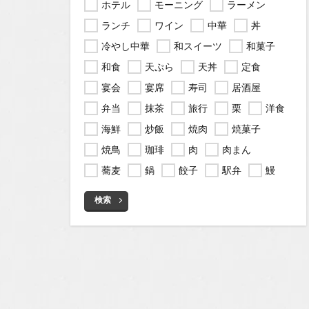
ホテル
モーニング
ラーメン
ランチ
ワイン
中華
丼
冷やし中華
和スイーツ
和菓子
和食
天ぷら
天丼
定食
宴会
宴席
寿司
居酒屋
弁当
抹茶
旅行
栗
洋食
海鮮
炒飯
焼肉
焼菓子
焼鳥
珈琲
肉
肉まん
蕎麦
鍋
餃子
駅弁
鰻
検索