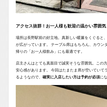
フラ
イ」
1.0.5
〆まで
アクセス抜群！お一人様も歓迎の温かい雰囲気
完璧！
中まで
場所は長野駅前の好立地。真新しい暖簾をくぐると
茶色い
「焼き
が広がっています。 テーブル席はもちろん、カウン
おにぎ
帰りの「お一人様飲み」にも最適です。
り」
1.0.6
店主さんはとても真面目で誠実そうな雰囲気。この
まと
安心感があります。 今回はたまたま席が空いていて
め：絶
対にリ
るようなので、
確実に入店したい方は予約が必須
に
ピート
確定の
名店
1.1
場所