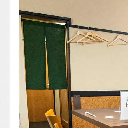
1.2
You
Tube
1.2.1
はいし
ゃの食
べ歩き
You
Tubeチ
ャンネ
ル