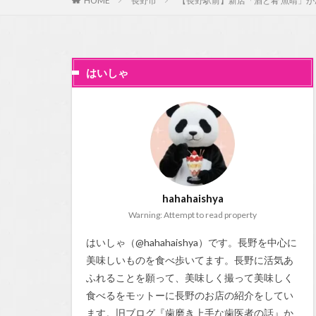
HOME
長野市
【長野駅前】新店「酒と肴 魚晴」
はいしゃ
hahahaishya
Warning: Attempt to read property
はいしゃ（@hahahaishya）です。長野を中心に
美味しいものを食べ歩いてます。長野に活気あ
ふれることを願って、美味しく撮って美味しく
食べるをモットーに長野のお店の紹介をしてい
ます。旧ブログ『
歯磨き上手な歯医者の話
』か