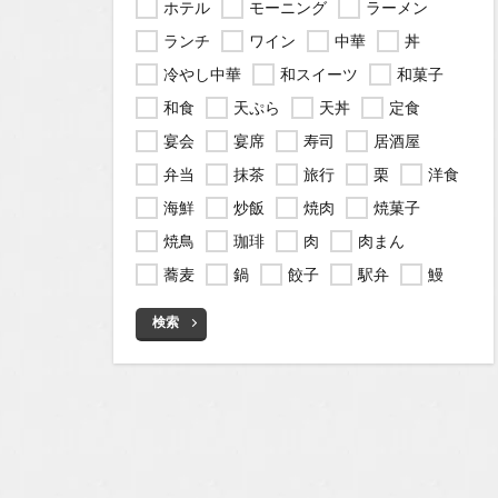
ホテル
モーニング
ラーメン
ランチ
ワイン
中華
丼
冷やし中華
和スイーツ
和菓子
和食
天ぷら
天丼
定食
宴会
宴席
寿司
居酒屋
弁当
抹茶
旅行
栗
洋食
海鮮
炒飯
焼肉
焼菓子
焼鳥
珈琲
肉
肉まん
蕎麦
鍋
餃子
駅弁
鰻
検索