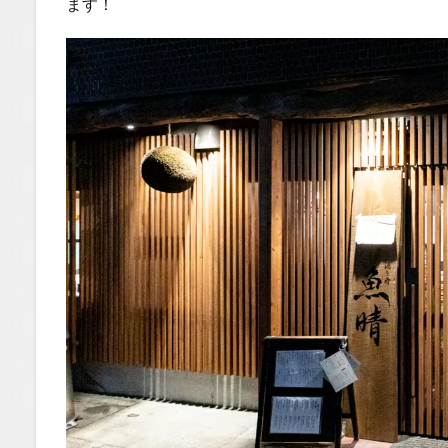
ます！
し」で
確信！
ここは
間違い
ない
1.0.3
センス
が光る
「刺身
盛り合
わせ」
と揚げ
物たち
1.0.4
衝撃の
旨さ！
タルタ
ルで溺
れる
「アジ