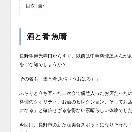
目次
1
酒
と
肴
酒と肴 魚晴
魚
晴
長野駅善光寺口からすぐ、以前は中華料理屋さんが
1.0.1
アクセ
をご存知でしょうか？
ス抜
群！お
その名も「酒と肴 魚晴（うおはる）」。
一人様
も歓迎
ふらりと立ち寄った二次会で偶然入ったお店だった
の温か
い雰囲
料理のクオリティ、お酒のセレクション、そしてお
気
になる」と確信せざるを得ない素晴らしい体験でし
1.0.2
まずは
今回は、長野市の新たな美食スポットになりそうな
「お通