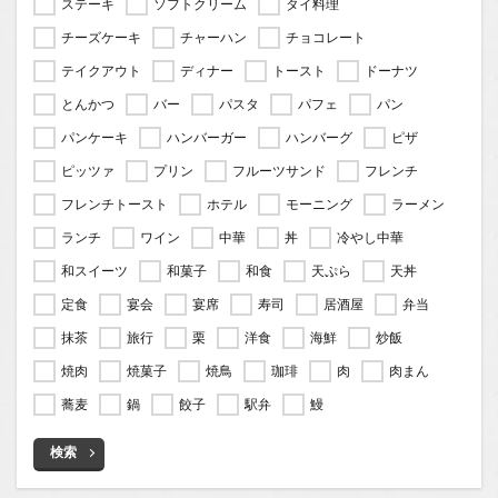
ステーキ
ソフトクリーム
タイ料理
チーズケーキ
チャーハン
チョコレート
テイクアウト
ディナー
トースト
ドーナツ
とんかつ
バー
パスタ
パフェ
パン
パンケーキ
ハンバーガー
ハンバーグ
ピザ
ピッツァ
プリン
フルーツサンド
フレンチ
フレンチトースト
ホテル
モーニング
ラーメン
ランチ
ワイン
中華
丼
冷やし中華
和スイーツ
和菓子
和食
天ぷら
天丼
定食
宴会
宴席
寿司
居酒屋
弁当
抹茶
旅行
栗
洋食
海鮮
炒飯
焼肉
焼菓子
焼鳥
珈琲
肉
肉まん
蕎麦
鍋
餃子
駅弁
鰻
検索