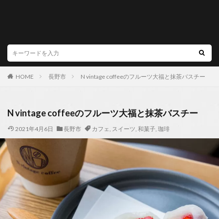
HOME
長野市
N vintage coffeeのフルーツ大福と抹茶バスチー
N vintage coffeeのフルーツ大福と抹茶バスチー
2021年4月6日
長野市
カフェ
,
スイーツ
,
和菓子
,
珈琲