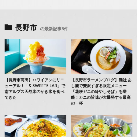
長野市
の最新記事8件
【長野市高田】ハワイアンにリニ
【長野市ラーメンブログ】麺社 あ
ューアル！「& SWEETS LAB」で
し鷹で贅沢すぎる限定メニュー
南アルプス天然氷のかき氷を食べ
「花咲ガニの冷やしそば」を堪
てきた
能！カニの旨味が大爆発する最高
の一杯