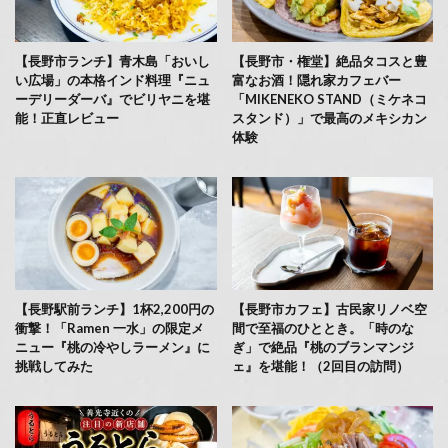
【長野市ランチ】青木島「おいし
【長野市・権堂】絶品タコスと豊
い広場」の本格インド料理『ニュ
富なお酒！隠れ家カフェバー
ーデリーダーバ』でビリヤニを堪
「MIKENEKO STAND（ミケネコ
能！正直レビュー
スタンド）」で最高のメキシカン
体験
【長野駅前ランチ】1杯2,200円の
【長野市カフェ】古民家リノベ空
衝撃！「Ramen 一水」の限定メ
間で至福のひととき。「時のな
ニュー『桃の冷やしラーメン』に
ぎ」で絶品『桃のブランマンジ
挑戦してみた
ェ』を堪能！（2回目の訪問）