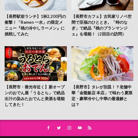
【長野駅前ランチ】1杯2,200円の
【長野市カフェ】古民家リノベ空
衝撃！「Ramen 一水」の限定メ
間で至福のひととき。「時のな
ニュー『桃の冷やしラーメン』に
ぎ」で絶品『桃のブランマンジ
挑戦してみた
ェ』を堪能！（2回目の訪問）
【長野市・善光寺近く】新オープ
【長野市】タレが別皿！？老舗中
ンのおでん屋「うるとら」で絶品
華「金龍飯店 本店」で味わう夏限
出汁の染みたおでんと美酒を堪能
定・豪華冷やし中華の最適解と
してきた！
は？