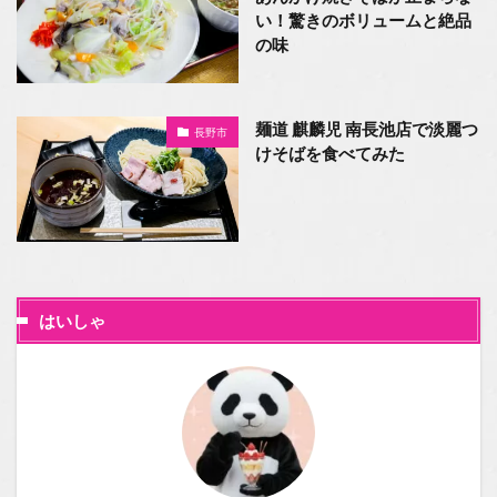
い！驚きのボリュームと絶品
の味
麺道 麒麟児 南長池店で淡麗つ
長野市
けそばを食べてみた
はいしゃ