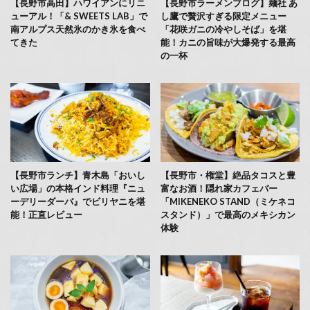
【長野市高田】ハワイアンにリニ
【長野市ラーメンブログ】麺社 あ
ューアル！「& SWEETS LAB」で
し鷹で贅沢すぎる限定メニュー
南アルプス天然氷のかき氷を食べ
「花咲ガニの冷やしそば」を堪
てきた
能！カニの旨味が大爆発する最高
の一杯
【長野市ランチ】青木島「おいし
【長野市・権堂】絶品タコスと豊
い広場」の本格インド料理『ニュ
富なお酒！隠れ家カフェバー
ーデリーダーバ』でビリヤニを堪
「MIKENEKO STAND（ミケネコ
能！正直レビュー
スタンド）」で最高のメキシカン
体験