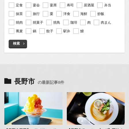
定食
宴会
宴席
寿司
居酒屋
弁当
抹茶
旅行
栗
洋食
海鮮
炒飯
焼肉
焼菓子
焼鳥
珈琲
肉
肉まん
蕎麦
鍋
餃子
駅弁
鰻
検索
長野市
の最新記事8件