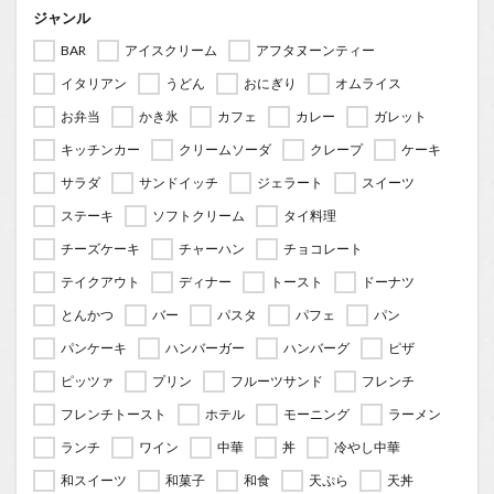
ジャンル
BAR
アイスクリーム
アフタヌーンティー
イタリアン
うどん
おにぎり
オムライス
お弁当
かき氷
カフェ
カレー
ガレット
キッチンカー
クリームソーダ
クレープ
ケーキ
サラダ
サンドイッチ
ジェラート
スイーツ
ステーキ
ソフトクリーム
タイ料理
チーズケーキ
チャーハン
チョコレート
テイクアウト
ディナー
トースト
ドーナツ
とんかつ
バー
パスタ
パフェ
パン
パンケーキ
ハンバーガー
ハンバーグ
ピザ
ピッツァ
プリン
フルーツサンド
フレンチ
フレンチトースト
ホテル
モーニング
ラーメン
ランチ
ワイン
中華
丼
冷やし中華
和スイーツ
和菓子
和食
天ぷら
天丼