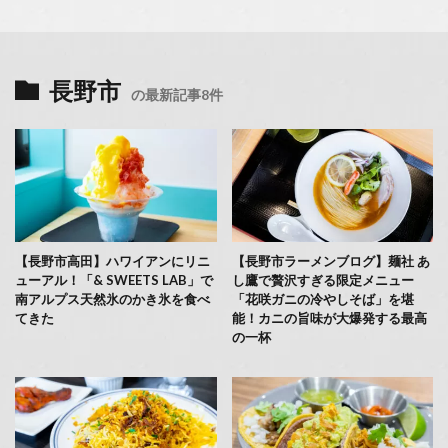
長野市
の最新記事8件
【長野市高田】ハワイアンにリニ
【長野市ラーメンブログ】麺社 あ
ューアル！「& SWEETS LAB」で
し鷹で贅沢すぎる限定メニュー
南アルプス天然氷のかき氷を食べ
「花咲ガニの冷やしそば」を堪
てきた
能！カニの旨味が大爆発する最高
の一杯