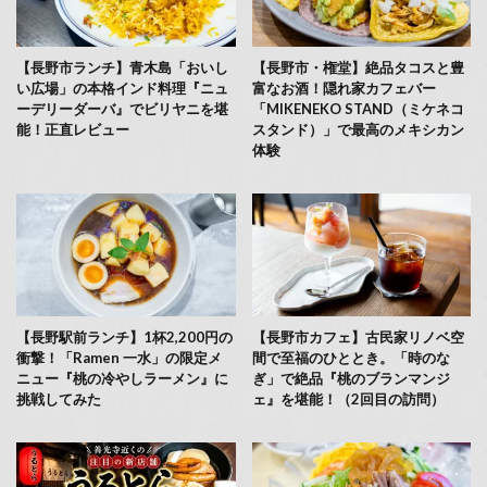
【長野市ランチ】青木島「おいし
【長野市・権堂】絶品タコスと豊
い広場」の本格インド料理『ニュ
富なお酒！隠れ家カフェバー
ーデリーダーバ』でビリヤニを堪
「MIKENEKO STAND（ミケネコ
能！正直レビュー
スタンド）」で最高のメキシカン
体験
【長野駅前ランチ】1杯2,200円の
【長野市カフェ】古民家リノベ空
衝撃！「Ramen 一水」の限定メ
間で至福のひととき。「時のな
ニュー『桃の冷やしラーメン』に
ぎ」で絶品『桃のブランマンジ
挑戦してみた
ェ』を堪能！（2回目の訪問）