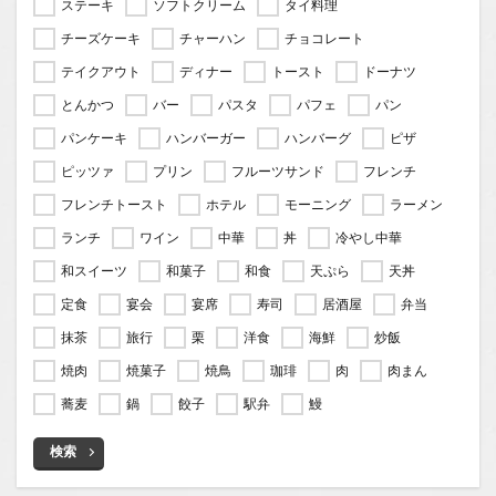
ステーキ
ソフトクリーム
タイ料理
チーズケーキ
チャーハン
チョコレート
テイクアウト
ディナー
トースト
ドーナツ
とんかつ
バー
パスタ
パフェ
パン
パンケーキ
ハンバーガー
ハンバーグ
ピザ
ピッツァ
プリン
フルーツサンド
フレンチ
フレンチトースト
ホテル
モーニング
ラーメン
ランチ
ワイン
中華
丼
冷やし中華
和スイーツ
和菓子
和食
天ぷら
天丼
定食
宴会
宴席
寿司
居酒屋
弁当
抹茶
旅行
栗
洋食
海鮮
炒飯
焼肉
焼菓子
焼鳥
珈琲
肉
肉まん
蕎麦
鍋
餃子
駅弁
鰻
検索