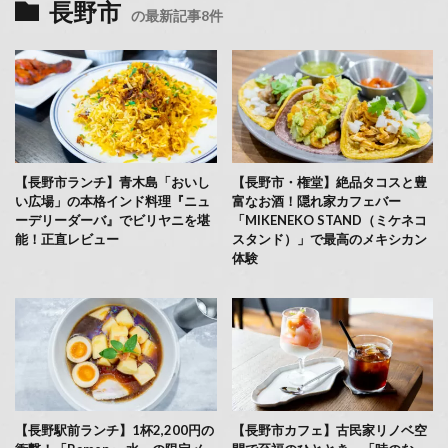
長野市
の最新記事8件
【長野市ランチ】青木島「おいし
【長野市・権堂】絶品タコスと豊
い広場」の本格インド料理『ニュ
富なお酒！隠れ家カフェバー
ーデリーダーバ』でビリヤニを堪
「MIKENEKO STAND（ミケネコ
能！正直レビュー
スタンド）」で最高のメキシカン
体験
【長野駅前ランチ】1杯2,200円の
【長野市カフェ】古民家リノベ空