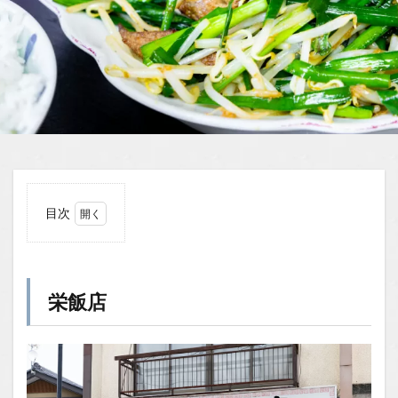
目次
1
栄飯
店
栄飯店
1.1
場所
1.2
You
Tube