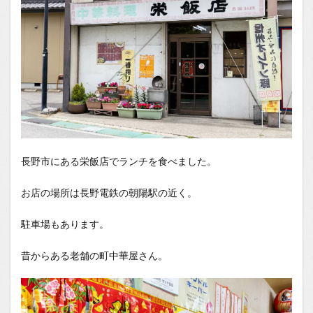
1.2.1
はいし
ゃの食
べ歩き
You
Tubeチ
ャンネ
ル
長野市にある栄飯店でランチを食べました。
お店の場所は長野電鉄の朝陽駅の近く。
駐車場もあります。
昔からある老舗の町中華屋さん。