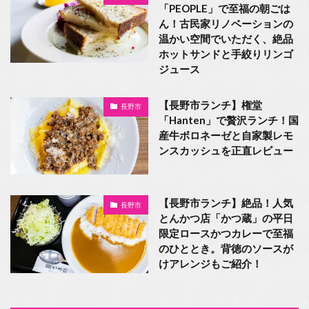
「PEOPLE」で至福の朝ごは
ん！古民家リノベーションの
温かい空間でいただく、絶品
ホットサンドと手絞りリンゴ
ジュース
【長野市ランチ】権堂
長野市
「Hanten」で贅沢ランチ！国
産牛ボロネーゼと自家製レモ
ンスカッシュを正直レビュー
【長野市ランチ】絶品！人気
長野市
とんかつ店「かつ蔵」の平日
限定ロースかつカレーで至福
のひととき。背徳のソースが
けアレンジもご紹介！