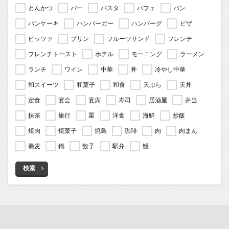
とんかつ
バー
パスタ
パフェ
パン
パンケーキ
ハンバーガー
ハンバーグ
ピザ
ピッツァ
プリン
フルーツサンド
フレンチ
フレンチトースト
ホテル
モーニング
ラーメン
ランチ
ワイン
中華
丼
冷やし中華
和スイーツ
和菓子
和食
天ぷら
天丼
定食
宴会
宴席
寿司
居酒屋
弁当
抹茶
旅行
栗
洋食
海鮮
炒飯
焼肉
焼菓子
焼鳥
珈琲
肉
肉まん
蕎麦
鍋
餃子
駅弁
鰻
検索