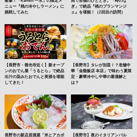
衝撃！「Ramen 一水」の限定メ
間で至福のひととき。「時のな
ニュー『桃の冷やしラーメン』に
ぎ」で絶品『桃のブランマンジ
挑戦してみた
ェ』を堪能！（2回目の訪問）
【長野市・善光寺近く】新オープ
【長野市】タレが別皿！？老舗中
ンのおでん屋「うるとら」で絶品
華「金龍飯店 本店」で味わう夏限
出汁の染みたおでんと美酒を堪能
定・豪華冷やし中華の最適解と
してきた！
は？
長野市の新店居酒屋「米とアカボ
【長野市】夜のイタリアンバル