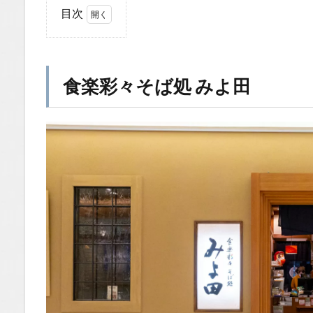
目次
1
食楽
彩々
そば
食楽彩々そば処 みよ田
処
みよ
田
1.1
場所
1.2
You
Tube