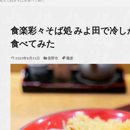
海老天たぬきそばを食べてみた
食楽彩々そば処 みよ田で冷
食べてみた
2023年8月31日
長野市
蕎麦