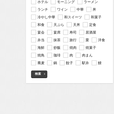
ホテル
モーニング
ラーメン
ランチ
ワイン
中華
丼
冷やし中華
和スイーツ
和菓子
和食
天ぷら
天丼
定食
宴会
宴席
寿司
居酒屋
弁当
抹茶
旅行
栗
洋食
海鮮
炒飯
焼肉
焼菓子
焼鳥
珈琲
肉
肉まん
蕎麦
鍋
餃子
駅弁
鰻
検索