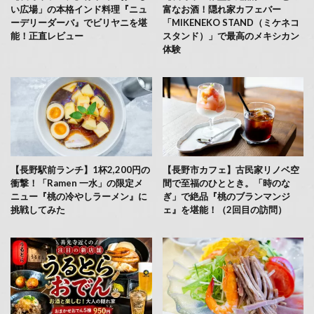
い広場」の本格インド料理『ニュ
富なお酒！隠れ家カフェバー
ーデリーダーバ』でビリヤニを堪
「MIKENEKO STAND（ミケネコ
能！正直レビュー
スタンド）」で最高のメキシカン
体験
【長野駅前ランチ】1杯2,200円の
【長野市カフェ】古民家リノベ空
衝撃！「Ramen 一水」の限定メ
間で至福のひととき。「時のな
ニュー『桃の冷やしラーメン』に
ぎ」で絶品『桃のブランマンジ
挑戦してみた
ェ』を堪能！（2回目の訪問）