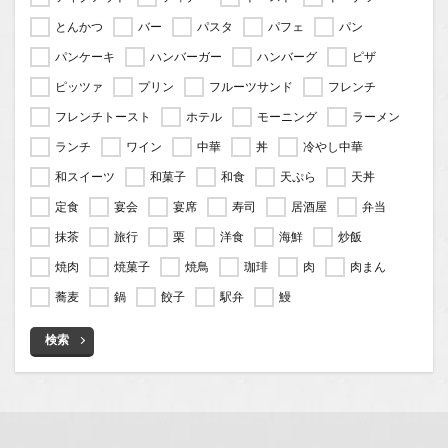
とんかつ
バー
パスタ
パフェ
パン
パンケーキ
ハンバーガー
ハンバーグ
ピザ
ピッツァ
プリン
フルーツサンド
フレンチ
フレンチトースト
ホテル
モーニング
ラーメン
ランチ
ワイン
中華
丼
冷やし中華
和スイーツ
和菓子
和食
天ぷら
天丼
定食
宴会
宴席
寿司
居酒屋
弁当
抹茶
旅行
栗
洋食
海鮮
炒飯
焼肉
焼菓子
焼鳥
珈琲
肉
肉まん
蕎麦
鍋
餃子
駅弁
鰻
検索