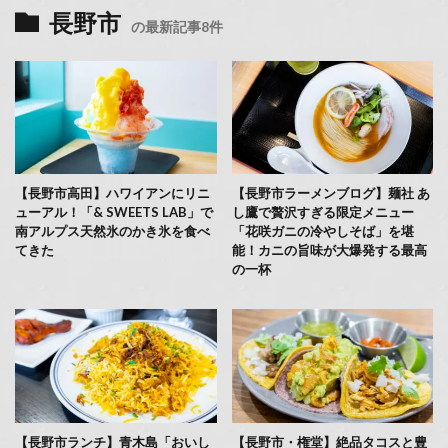
長野市
の最新記事8件
【長野市高田】ハワイアンにリニ
【長野市ラーメンブログ】麺社 あ
ューアル！「& SWEETS LAB」で
し鷹で贅沢すぎる限定メニュー
南アルプス天然氷のかき氷を食べ
「花咲ガニの冷やしそば」を堪
てきた
能！カニの旨味が大爆発する最高
の一杯
【長野市ランチ】青木島「おいし
【長野市・権堂】絶品タコスと豊