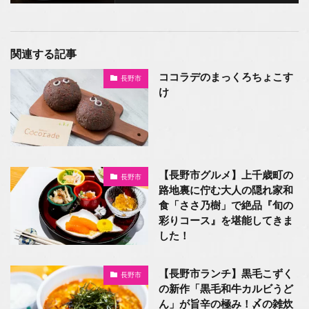
関連する記事
ココラデのまっくろちょこす
長野市
け
【長野市グルメ】上千歳町の
長野市
路地裏に佇む大人の隠れ家和
食「ささ乃樹」で絶品『旬の
彩りコース』を堪能してきま
した！
【長野市ランチ】黒毛こずく
長野市
の新作「黒毛和牛カルビうど
ん」が旨辛の極み！〆の雑炊