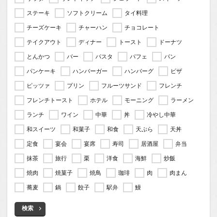
ステーキ
ソフトクリーム
タイ料理
チーズケーキ
チャーハン
チョコレート
テイクアウト
ディナー
トースト
ドーナツ
とんかつ
バー
パスタ
パフェ
パン
パンケーキ
ハンバーガー
ハンバーグ
ピザ
ピッツァ
プリン
フルーツサンド
フレンチ
フレンチトースト
ホテル
モーニング
ラーメン
ランチ
ワイン
中華
丼
冷やし中華
和スイーツ
和菓子
和食
天ぷら
天丼
定食
宴会
宴席
寿司
居酒屋
弁当
抹茶
旅行
栗
洋食
海鮮
炒飯
焼肉
焼菓子
焼鳥
珈琲
肉
肉まん
蕎麦
鍋
餃子
駅弁
鰻
検索