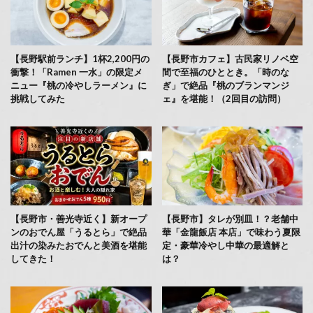
【長野駅前ランチ】1杯2,200円の
【長野市カフェ】古民家リノベ空
衝撃！「Ramen 一水」の限定メ
間で至福のひととき。「時のな
ニュー『桃の冷やしラーメン』に
ぎ」で絶品『桃のブランマンジ
挑戦してみた
ェ』を堪能！（2回目の訪問）
【長野市・善光寺近く】新オープ
【長野市】タレが別皿！？老舗中
ンのおでん屋「うるとら」で絶品
華「金龍飯店 本店」で味わう夏限
出汁の染みたおでんと美酒を堪能
定・豪華冷やし中華の最適解と
してきた！
は？