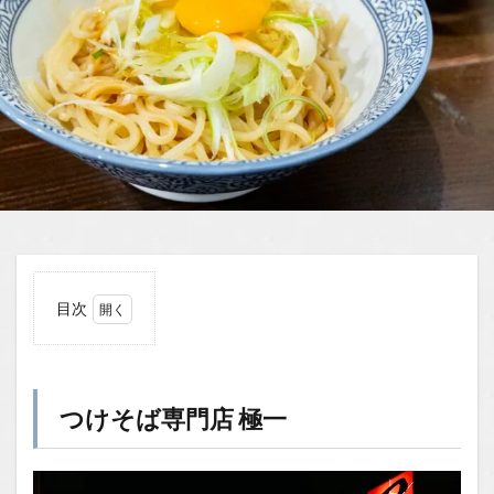
目次
1
つけ
そば
専門
つけそば専門店 極一
店
極一
1.1