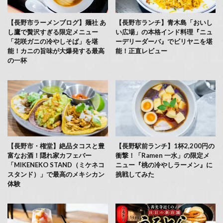
【長野市ラーメンブログ】麺社 あ
【長野市ランチ】青木島「おいし
し鷹で贅沢すぎる限定メニュー
い広場」の本格インド料理『ニュ
「花咲ガニの冷やしそば」を堪
ーデリーダーバ』でビリヤニを堪
能！カニの旨味が大爆発する最高
能！正直レビュー
の一杯
【長野市・権堂】絶品タコスと豊
【長野駅前ランチ】1杯2,200円の
富なお酒！隠れ家カフェバー
衝撃！「Ramen 一水」の限定メ
「MIKENEKO STAND（ミケネコ
ニュー『桃の冷やしラーメン』に
スタンド）」で最高のメキシカン
挑戦してみた
体験