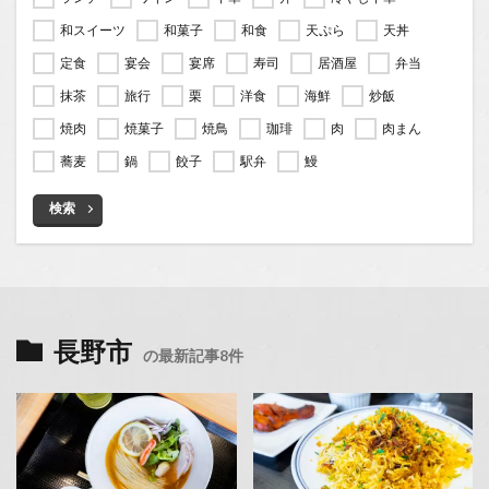
和スイーツ
和菓子
和食
天ぷら
天丼
定食
宴会
宴席
寿司
居酒屋
弁当
抹茶
旅行
栗
洋食
海鮮
炒飯
焼肉
焼菓子
焼鳥
珈琲
肉
肉まん
蕎麦
鍋
餃子
駅弁
鰻
検索
長野市
の最新記事8件