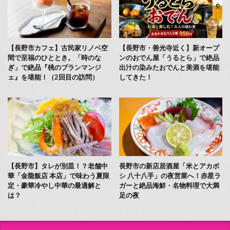
【長野市カフェ】古民家リノベ空
【長野市・善光寺近く】新オープ
間で至福のひととき。「時のな
ンのおでん屋「うるとら」で絶品
ぎ」で絶品『桃のブランマンジ
出汁の染みたおでんと美酒を堪能
ェ』を堪能！（2回目の訪問）
してきた！
【長野市】タレが別皿！？老舗中
長野市の新店居酒屋「米とアカボ
華「金龍飯店 本店」で味わう夏限
シ 八十八手」の夜営業へ！赤星ラ
定・豪華冷やし中華の最適解と
ガーと絶品海鮮・名物料理で大満
は？
足の夜