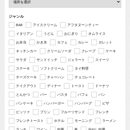
ジャンル
BAR
アイスクリーム
アフタヌーンティー
イタリアン
うどん
おにぎり
オムライス
お弁当
かき氷
カフェ
カレー
ガレット
キッチンカー
クリームソーダ
クレープ
ケーキ
サラダ
サンドイッチ
ジェラート
スイーツ
ステーキ
ソフトクリーム
タイ料理
チーズケーキ
チャーハン
チョコレート
テイクアウト
ディナー
トースト
ドーナツ
とんかつ
バー
パスタ
パフェ
パン
パンケーキ
ハンバーガー
ハンバーグ
ピザ
ピッツァ
プリン
フルーツサンド
フレンチ
フレンチトースト
ホテル
モーニング
ラーメン
ランチ
ワイン
中華
丼
冷やし中華