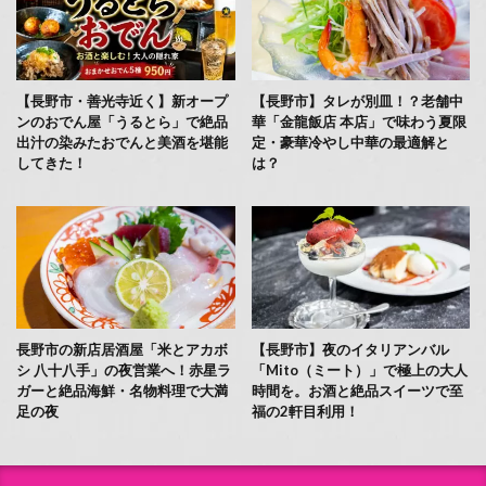
【長野市・善光寺近く】新オープ
【長野市】タレが別皿！？老舗中
ンのおでん屋「うるとら」で絶品
華「金龍飯店 本店」で味わう夏限
出汁の染みたおでんと美酒を堪能
定・豪華冷やし中華の最適解と
してきた！
は？
長野市の新店居酒屋「米とアカボ
【長野市】夜のイタリアンバル
シ 八十八手」の夜営業へ！赤星ラ
「Mito（ミート）」で極上の大人
ガーと絶品海鮮・名物料理で大満
時間を。お酒と絶品スイーツで至
足の夜
福の2軒目利用！