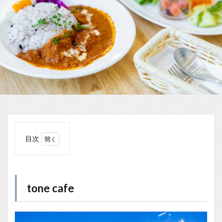
目次
1
tone
cafe
tone cafe
1.1
場所
1.2
You