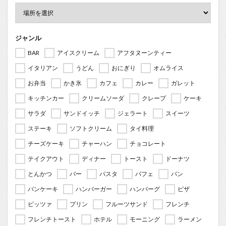
ジャンル
BAR
アイスクリーム
アフタヌーンティー
イタリアン
うどん
おにぎり
オムライス
お弁当
かき氷
カフェ
カレー
ガレット
キッチンカー
クリームソーダ
クレープ
ケーキ
サラダ
サンドイッチ
ジェラート
スイーツ
ステーキ
ソフトクリーム
タイ料理
チーズケーキ
チャーハン
チョコレート
テイクアウト
ディナー
トースト
ドーナツ
とんかつ
バー
パスタ
パフェ
パン
パンケーキ
ハンバーガー
ハンバーグ
ピザ
ピッツァ
プリン
フルーツサンド
フレンチ
フレンチトースト
ホテル
モーニング
ラーメン