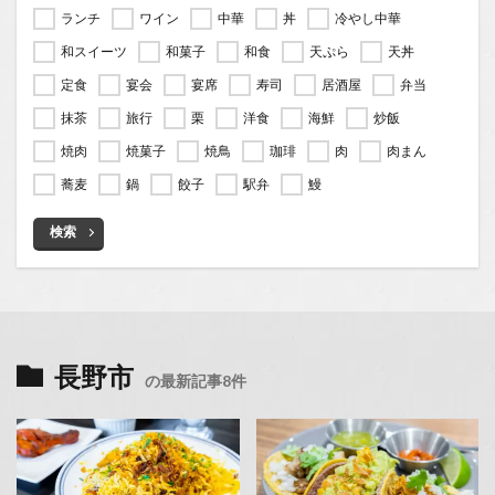
ランチ
ワイン
中華
丼
冷やし中華
和スイーツ
和菓子
和食
天ぷら
天丼
定食
宴会
宴席
寿司
居酒屋
弁当
抹茶
旅行
栗
洋食
海鮮
炒飯
焼肉
焼菓子
焼鳥
珈琲
肉
肉まん
蕎麦
鍋
餃子
駅弁
鰻
検索
長野市
の最新記事8件