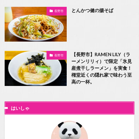
とんかつ健の揚そば
長野市
【長野市】RAMEN LILY（ラ
長野市
ーメンリリィ）で限定「氷見
産煮干しラーメン」を実食！
権堂近くの隠れ家で味わう至
高の一杯。
はいしゃ