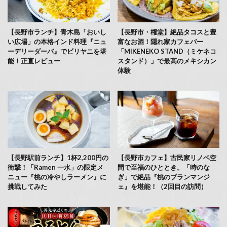
【長野市ランチ】青木島「おいし
【長野市・権堂】絶品タコスと豊
い広場」の本格インド料理『ニュ
富なお酒！隠れ家カフェバー
ーデリーダーバ』でビリヤニを堪
「MIKENEKO STAND（ミケネコ
能！正直レビュー
スタンド）」で最高のメキシカン
体験
【長野駅前ランチ】1杯2,200円の
【長野市カフェ】古民家リノベ空
衝撃！「Ramen 一水」の限定メ
間で至福のひととき。「時のな
ニュー『桃の冷やしラーメン』に
ぎ」で絶品『桃のブランマンジ
挑戦してみた
ェ』を堪能！（2回目の訪問）