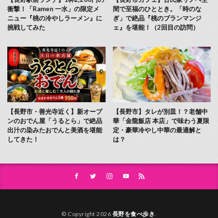
衝撃！「Ramen 一水」の限定メ
間で至福のひととき。「時のな
ニュー『桃の冷やしラーメン』に
ぎ」で絶品『桃のブランマンジ
挑戦してみた
ェ』を堪能！（2回目の訪問）
【長野市・善光寺近く】新オープ
【長野市】タレが別皿！？老舗中
ンのおでん屋「うるとら」で絶品
華「金龍飯店 本店」で味わう夏限
出汁の染みたおでんと美酒を堪能
定・豪華冷やし中華の最適解と
してきた！
は？
© Copyright 2026
長野を食べ歩き
.