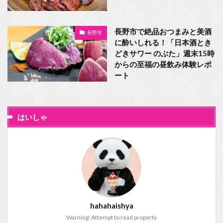
長野市で絶品おつまみと美酒
長野市
に酔いしれる！「日本酒とき
どきサワー のぶた」週末15時
からの至福の昼飲み体験レポ
ート
はいしゃ
hahahaishya
Warning: Attempt to read property