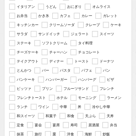
イタリアン
うどん
おにぎり
オムライス
お弁当
かき氷
カフェ
カレー
ガレット
キッチンカー
クリームソーダ
クレープ
ケーキ
サラダ
サンドイッチ
ジェラート
スイーツ
ステーキ
ソフトクリーム
タイ料理
チーズケーキ
チャーハン
チョコレート
テイクアウト
ディナー
トースト
ドーナツ
とんかつ
バー
パスタ
パフェ
パン
パンケーキ
ハンバーガー
ハンバーグ
ピザ
ピッツァ
プリン
フルーツサンド
フレンチ
フレンチトースト
ホテル
モーニング
ラーメン
ランチ
ワイン
中華
丼
冷やし中華
和スイーツ
和菓子
和食
天ぷら
天丼
定食
宴会
宴席
寿司
居酒屋
弁当
抹茶
旅行
栗
洋食
海鮮
炒飯