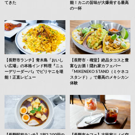
てきた
能！カニの旨味が大爆発する最高
の一杯
【長野市ランチ】青木島「おいし
【長野市・権堂】絶品タコスと豊
い広場」の本格インド料理『ニュ
富なお酒！隠れ家カフェバー
ーデリーダーバ』でビリヤニを堪
「MIKENEKO STAND（ミケネコ
能！正直レビュー
スタンド）」で最高のメキシカン
体験
【長野駅前ランチ】1杯2,200円の
【長野市カフェ】古民家リノベ空