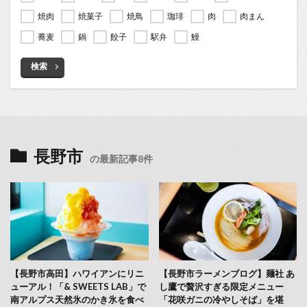
焼肉
焼菓子
焼鳥
珈琲
肉
肉まん
蕎麦
鍋
餃子
駅弁
鰻
検索
長野市
の最新記事8件
【長野市高田】ハワイアンにリニ
【長野市ラーメンブログ】麺社 あ
ューアル！「& SWEETS LAB」で
し鷹で贅沢すぎる限定メニュー
南アルプス天然氷のかき氷を食べ
「花咲ガニの冷やしそば」を堪