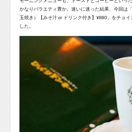
モーニングメニューも、トーストとコーヒーといっ
かなりバラエティ豊か。迷いに迷った結果、今回は
玉焼き）【みそ汁 or ドリンク付き】¥880」をチ
した。