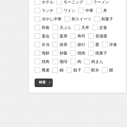
ホテル
モーニング
ラーメン
ランチ
ワイン
中華
丼
冷やし中華
和スイーツ
和菓子
和食
天ぷら
天丼
定食
宴会
宴席
寿司
居酒屋
弁当
抹茶
旅行
栗
洋食
海鮮
炒飯
焼肉
焼菓子
焼鳥
珈琲
肉
肉まん
蕎麦
鍋
餃子
駅弁
鰻
検索