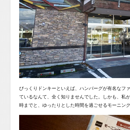
グの魅
力
1.0.2
まとめ
1.1
場所
1.2
You
Tube
1.2.1
はいし
びっくりドンキーといえば、ハンバーグが有名なフ
ゃの食
ているなんて、全く知りませんでした。しかも、私が
べ歩き
You
時までと、ゆったりとした時間を過ごせるモーニン
Tubeチ
ャンネ
ル