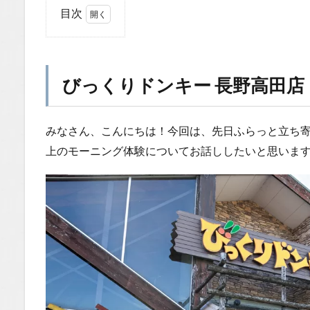
目次
1
び
っ
く
びっくりドンキー 長野高田店
り
ド
ン
みなさん、こんにちは！今回は、先日ふらっと立ち
キ
上のモーニング体験についてお話ししたいと思いま
ー
長
野
高
田
店
1.0.1
びっく
りドン
キー モ
ーニン