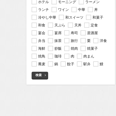
ホテル
モーニング
ラーメン
ランチ
ワイン
中華
丼
冷やし中華
和スイーツ
和菓子
和食
天ぷら
天丼
定食
宴会
宴席
寿司
居酒屋
弁当
抹茶
旅行
栗
洋食
海鮮
炒飯
焼肉
焼菓子
焼鳥
珈琲
肉
肉まん
蕎麦
鍋
餃子
駅弁
鰻
検索