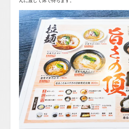
んに渡して席で待ちます。
べ歩き
You
Tubeチ
ャンネ
ル