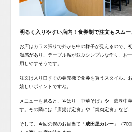
1.0.4
まと
め：ラ
ーメン
屋さん
明るく入りやすい店内！食券制で注文もスムー
の個性
派カレ
お店はガラス張りで外から中の様子が見えるので、
ー、一
度試す
潔感があり、テーブル席が並ぶシンプルな作り。お
価値あ
用しやすそうです。
り！
1.1
注文は入り口すぐの券売機で食券を買うスタイル。
場所
嬉しいポイントですね。
1.2
メニューを見ると、やはり「中華そば」や「濃厚中
You
Tube
す。その隣には「唐揚げ定食」や「焼肉定食」など
1.2.1
そして、今回の僕のお目当て「
成田屋カレー
」（70
はいし
ゃの食