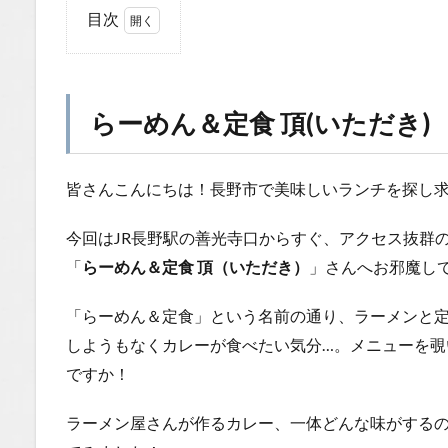
目次
1
ら
ー
め
らーめん＆定食 頂(いただき)
ん
＆
定
皆さんこんにちは！長野市で美味しいランチを探し
食
頂
今回はJR長野駅の善光寺口からすぐ、アクセス抜群
(い
た
「
らーめん＆定食 頂（いただき）
」さんへお邪魔し
だ
き)
「らーめん＆定食」という名前の通り、ラーメンと
1.0.1
しようもなくカレーが食べたい気分…。メニューを覗
明るく
ですか！
入りや
すい店
ラーメン屋さんが作るカレー、一体どんな味がするの
内！食
券制で