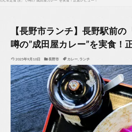
ん＆定食 頂」で噂の”成田屋カレー”を実食！正直レビュー！
【長野市ランチ】長野駅前の「
噂の”成田屋カレー”を実食！
2025年9月10日
長野市
カレー
,
ランチ