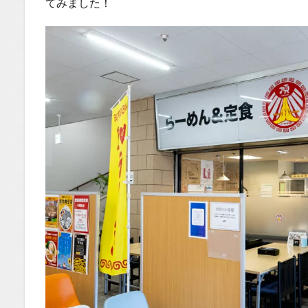
てみました！
注文も
スムー
ズ
1.0.2
期待と
少しの
ギャッ
プ？
「成田
屋カレ
ー」と
ご対
面！
1.0.3
実食！
気にな
るその
お味
は…？