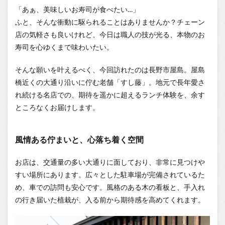
いと、
「あぁ、美味しいお寿司が食べたい…」
心落ち
ふと、そんな衝動に駆られることはありませんか？チェーン
着く空
間
店の気軽さも良いけれど、今日は職人の技が光る、本物のお
寿司を心ゆくまで味わいたい。
1.0.2
メニュ
ー選び
そんな願いを叶えるべく、今回訪れたのは長野市屋島。屋島
の楽し
橋近くの大通り沿いに佇む老舗「すし藤」。地元で長年愛さ
さと、
れ続ける名店での、期待を遥かに超えるランチ体験を、余す
嬉しい
驚き
ところなくお届けします。
1.0.3
序章か
風情ある佇まいと、心落ち着く空間
ら感じ
る、お
店の本
お店は、交通量の多い大通りに面しており、非常に見つけや
気度
すい場所にあります。広々とした駐車場が完備されているた
1.0.4
め、車での訪問も安心です。風格のある木の看板と、手入れ
圧巻の
の行き届いた植栽が、入る前から期待感を高めてくれます。
主役登
場！シ
ャリが