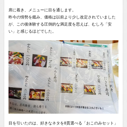
1.2
席に着き、メニューに目を通します。
You
Tube
昨今の情勢を鑑み、価格は以前より少し改定されていました
が、この後体験する圧倒的な満足度を思えば、むしろ「安
1.2.1
はいし
い」と感じるほどでした。
ゃの食
べ歩き
You
Tubeチ
ャンネ
ル
目を引いたのは、好きなネタを8貫選べる「おこのみセット」