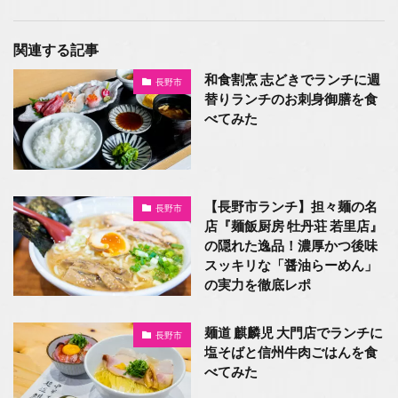
関連する記事
和食割烹 志どきでランチに週
長野市
替りランチのお刺身御膳を食
べてみた
【長野市ランチ】担々麺の名
長野市
店『麺飯厨房 牡丹荘 若里店』
の隠れた逸品！濃厚かつ後味
スッキリな「醤油らーめん」
の実力を徹底レポ
麺道 麒麟児 大門店でランチに
長野市
塩そばと信州牛肉ごはんを食
べてみた