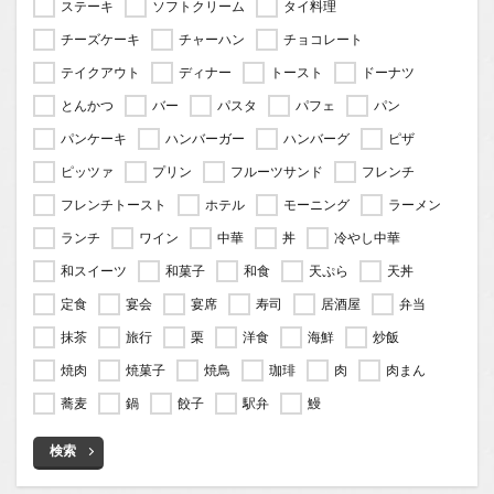
ステーキ
ソフトクリーム
タイ料理
チーズケーキ
チャーハン
チョコレート
テイクアウト
ディナー
トースト
ドーナツ
とんかつ
バー
パスタ
パフェ
パン
パンケーキ
ハンバーガー
ハンバーグ
ピザ
ピッツァ
プリン
フルーツサンド
フレンチ
フレンチトースト
ホテル
モーニング
ラーメン
ランチ
ワイン
中華
丼
冷やし中華
和スイーツ
和菓子
和食
天ぷら
天丼
定食
宴会
宴席
寿司
居酒屋
弁当
抹茶
旅行
栗
洋食
海鮮
炒飯
焼肉
焼菓子
焼鳥
珈琲
肉
肉まん
蕎麦
鍋
餃子
駅弁
鰻
検索