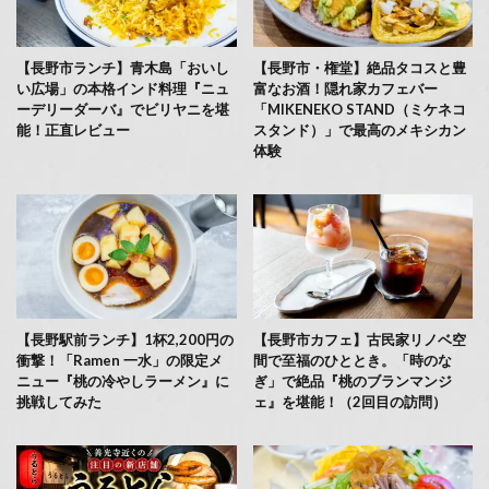
【長野市ランチ】青木島「おいし
【長野市・権堂】絶品タコスと豊
い広場」の本格インド料理『ニュ
富なお酒！隠れ家カフェバー
ーデリーダーバ』でビリヤニを堪
「MIKENEKO STAND（ミケネコ
能！正直レビュー
スタンド）」で最高のメキシカン
体験
【長野駅前ランチ】1杯2,200円の
【長野市カフェ】古民家リノベ空
衝撃！「Ramen 一水」の限定メ
間で至福のひととき。「時のな
ニュー『桃の冷やしラーメン』に
ぎ」で絶品『桃のブランマンジ
挑戦してみた
ェ』を堪能！（2回目の訪問）