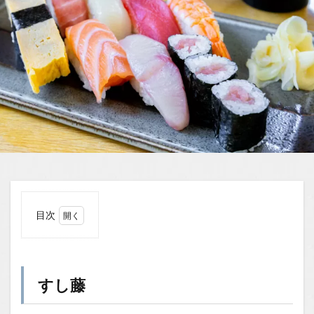
目次
1
すし
藤
すし藤
1.0.1
風情あ
る佇ま