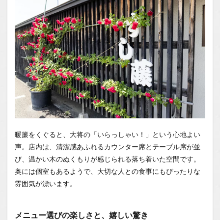
隠れる
極厚ネ
タの饗
宴
1.0.5
食後に
訪れ
る、至
福の
「おも
てな
し」
1.0.6
まと
暖簾をくぐると、大将の「いらっしゃい！」という心地よい
め：価
声。店内は、清潔感あふれるカウンター席とテーブル席が並
格以上
び、温かい木のぬくもりが感じられる落ち着いた空間です。
の価値
と感動
奥には個室もあるようで、大切な人との食事にもぴったりな
がここ
雰囲気が漂います。
にある
1.1
場所
メニュー選びの楽しさと、嬉しい驚き