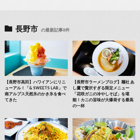
長野市
の最新記事8件
【長野市高田】ハワイアンにリニ
【長野市ラーメンブログ】麺社 あ
ューアル！「& SWEETS LAB」で
し鷹で贅沢すぎる限定メニュー
南アルプス天然氷のかき氷を食べ
「花咲ガニの冷やしそば」を堪
てきた
能！カニの旨味が大爆発する最高
の一杯