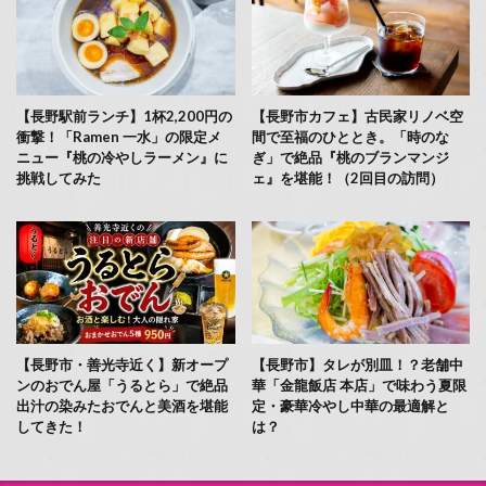
【長野駅前ランチ】1杯2,200円の
【長野市カフェ】古民家リノベ空
衝撃！「Ramen 一水」の限定メ
間で至福のひととき。「時のな
ニュー『桃の冷やしラーメン』に
ぎ」で絶品『桃のブランマンジ
挑戦してみた
ェ』を堪能！（2回目の訪問）
【長野市・善光寺近く】新オープ
【長野市】タレが別皿！？老舗中
ンのおでん屋「うるとら」で絶品
華「金龍飯店 本店」で味わう夏限
出汁の染みたおでんと美酒を堪能
定・豪華冷やし中華の最適解と
してきた！
は？