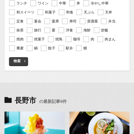
ランチ
ワイン
中華
丼
冷やし中華
和スイーツ
和菓子
和食
天ぷら
天丼
定食
宴会
宴席
寿司
居酒屋
弁当
抹茶
旅行
栗
洋食
海鮮
炒飯
焼肉
焼菓子
焼鳥
珈琲
肉
肉まん
蕎麦
鍋
餃子
駅弁
鰻
検索
長野市
の最新記事8件