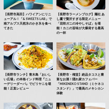
【長野市高田】ハワイアンにリニ
【長野市ラーメンブログ】麺社 あ
ューアル！「& SWEETS LAB」で
し鷹で贅沢すぎる限定メニュー
南アルプス天然氷のかき氷を食べ
「花咲ガニの冷やしそば」を堪
てきた
能！カニの旨味が大爆発する最高
の一杯
【長野市ランチ】青木島「おいし
【長野市・権堂】絶品タコスと豊
い広場」の本格インド料理『ニュ
富なお酒！隠れ家カフェバー
ーデリーダーバ』でビリヤニを堪
「MIKENEKO STAND（ミケネコ
能！正直レビュー
スタンド）」で最高のメキシカン
体験