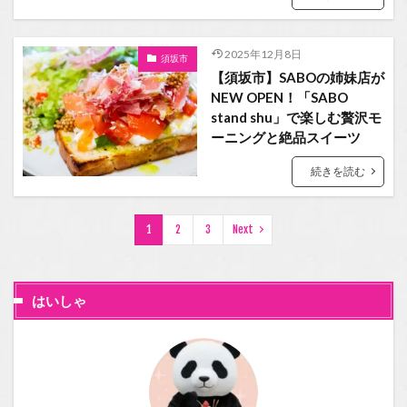
2025年12月8日
須坂市
【須坂市】SABOの姉妹店が
NEW OPEN！「SABO
stand shu」で楽しむ贅沢モ
ーニングと絶品スイーツ
続きを読む
1
2
3
Next
はいしゃ