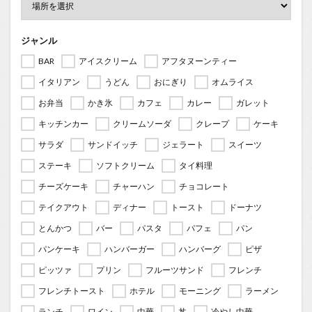
ジャンル
BAR
アイスクリーム
アフタヌーンティー
イタリアン
うどん
おにぎり
オムライス
お弁当
かき氷
カフェ
カレー
ガレット
キッチンカー
クリームソーダ
クレープ
ケーキ
サラダ
サンドイッチ
ジェラート
スイーツ
ステーキ
ソフトクリーム
タイ料理
チーズケーキ
チャーハン
チョコレート
テイクアウト
ディナー
トースト
ドーナツ
とんかつ
バー
パスタ
パフェ
パン
パンケーキ
ハンバーガー
ハンバーグ
ピザ
ピッツァ
プリン
フルーツサンド
フレンチ
フレンチトースト
ホテル
モーニング
ラーメン
ランチ
ワイン
中華
丼
冷やし中華