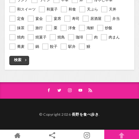
和スイーツ
和菓子
和食
天ぷら
天丼
定食
宴会
宴席
寿司
居酒屋
弁当
抹茶
旅行
栗
洋食
海鮮
炒飯
焼肉
焼菓子
焼鳥
珈琲
肉
肉まん
蕎麦
鍋
餃子
駅弁
鰻
検索
© Copyright 2026
長野を食べ歩き
.