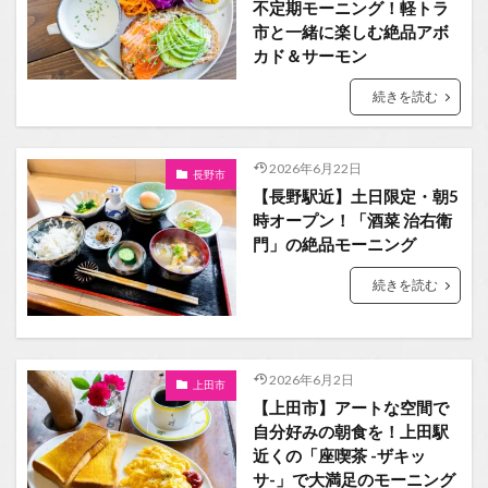
不定期モーニング！軽トラ
市と一緒に楽しむ絶品アボ
カド＆サーモン
続きを読む
2026年6月22日
長野市
【長野駅近】土日限定・朝5
時オープン！「酒菜 治右衛
門」の絶品モーニング
続きを読む
2026年6月2日
上田市
【上田市】アートな空間で
自分好みの朝食を！上田駅
近くの「座喫茶 -ザキッ
サ-」で大満足のモーニング