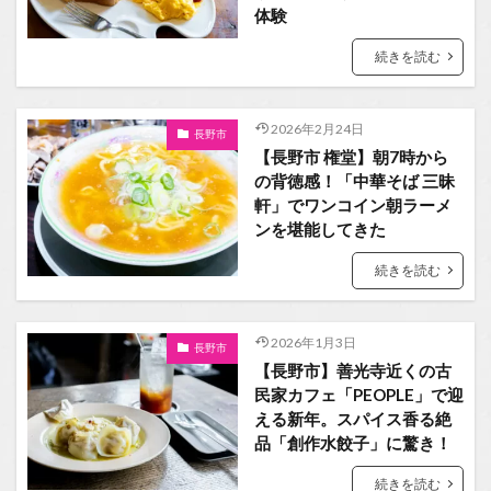
体験
続きを読む
2026年2月24日
長野市
【長野市 権堂】朝7時から
の背徳感！「中華そば 三昧
軒」でワンコイン朝ラーメ
ンを堪能してきた
続きを読む
2026年1月3日
長野市
【長野市】善光寺近くの古
民家カフェ「PEOPLE」で迎
える新年。スパイス香る絶
品「創作水餃子」に驚き！
続きを読む