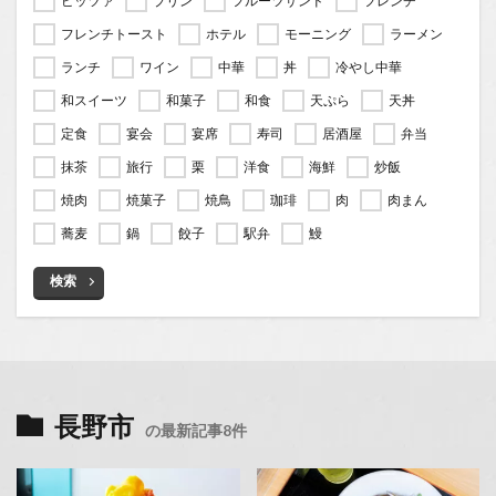
ピッツァ
プリン
フルーツサンド
フレンチ
フレンチトースト
ホテル
モーニング
ラーメン
ランチ
ワイン
中華
丼
冷やし中華
和スイーツ
和菓子
和食
天ぷら
天丼
定食
宴会
宴席
寿司
居酒屋
弁当
抹茶
旅行
栗
洋食
海鮮
炒飯
焼肉
焼菓子
焼鳥
珈琲
肉
肉まん
蕎麦
鍋
餃子
駅弁
鰻
検索
長野市
の最新記事8件