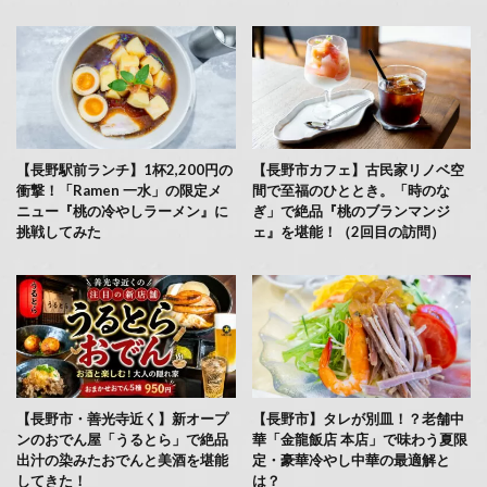
【長野駅前ランチ】1杯2,200円の
【長野市カフェ】古民家リノベ空
衝撃！「Ramen 一水」の限定メ
間で至福のひととき。「時のな
ニュー『桃の冷やしラーメン』に
ぎ」で絶品『桃のブランマンジ
挑戦してみた
ェ』を堪能！（2回目の訪問）
【長野市・善光寺近く】新オープ
【長野市】タレが別皿！？老舗中
ンのおでん屋「うるとら」で絶品
華「金龍飯店 本店」で味わう夏限
出汁の染みたおでんと美酒を堪能
定・豪華冷やし中華の最適解と
してきた！
は？